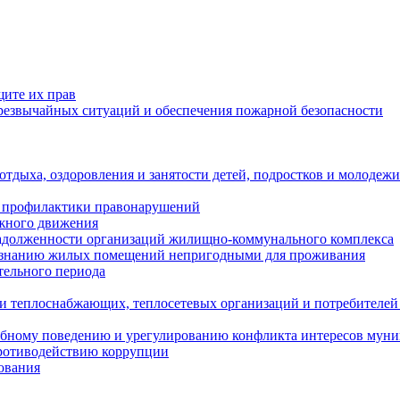
щите их прав
езвычайных ситуаций и обеспечения пожарной безопасности
тдыха, оздоровления и занятости детей, подростков и молодежи
 профилактики правонарушений
ожного движения
задолженности организаций жилищно-коммунального комплекса
ризнанию жилых помещений непригодными для проживания
тельного периода
и теплоснабжающих, теплосетевых организаций и потребителей
ебному поведению и урегулированию конфликта интересов мун
противодействию коррупции
ования