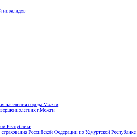
й инвалидов
ия населения города Можги
овершеннолетних г.Можги
ой Республике
 страхования Российской Федерации по Удмуртской Республике