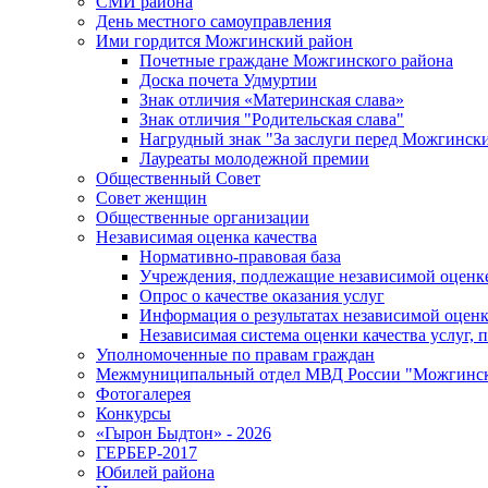
СМИ района
День местного самоуправления
Ими гордится Можгинский район
Почетные граждане Можгинского района
Доска почета Удмуртии
Знак отличия «Материнская слава»
Знак отличия "Родительская слава"
Нагрудный знак "За заслуги перед Можгинск
Лауреаты молодежной премии
Общественный Совет
Совет женщин
Общественные организации
Независимая оценка качества
Нормативно-правовая база
Учреждения, подлежащие независимой оценке
Опрос о качестве оказания услуг
Информация о результатах независимой оценк
Независимая система оценки качества услуг,
Уполномоченные по правам граждан
Межмуниципальный отдел МВД России "Можгинс
Фотогалерея
Конкурсы
«Гырон Быдтон» - 2026
ГЕРБЕР-2017
Юбилей района