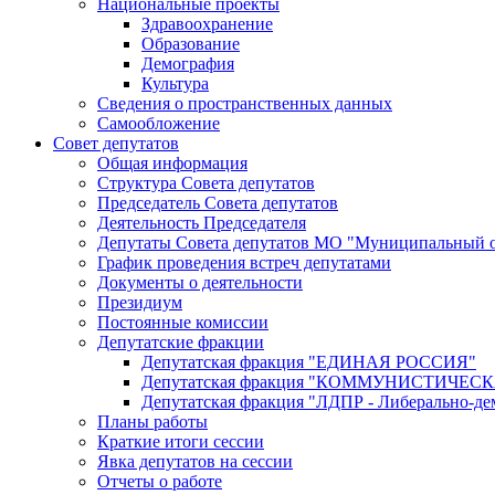
Национальные проекты
Здравоохранение
Образование
Демография
Культура
Сведения о пространственных данных
Самообложение
Совет депутатов
Общая информация
Структура Совета депутатов
Председатель Совета депутатов
Деятельность Председателя
Депутаты Совета депутатов МО "Муниципальный о
График проведения встреч депутатами
Документы о деятельности
Президиум
Постоянные комиссии
Депутатские фракции
Депутатская фракция "ЕДИНАЯ РОССИЯ"
Депутатская фракция "КОММУНИСТИЧЕ
Депутатская фракция "ЛДПР - Либерально-де
Планы работы
Краткие итоги сессии
Явка депутатов на сессии
Отчеты о работе