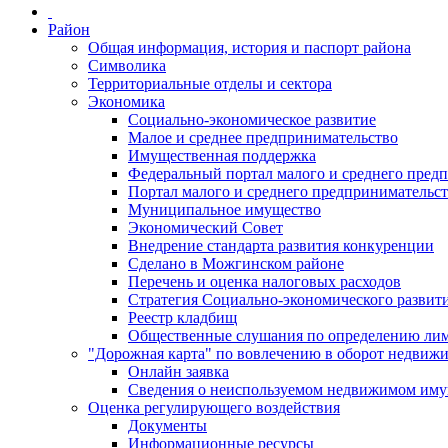
Район
Общая информация, история и паспорт района
Символика
Территориальные отделы и сектора
Экономика
Социально-экономическое развитие
Малое и среднее предпринимательство
Имущественная поддержка
Федеральный портал малого и среднего пред
Портал малого и среднего предпринимательс
Муниципальное имущество
Экономический Совет
Внедрение стандарта развития конкуренции
Сделано в Можгинском районе
Перечень и оценка налоговых расходов
Стратегия Социально-экономического развит
Реестр кладбищ
Общественные слушания по определению лими
"Дорожная карта" по вовлечению в оборот недвиж
Онлайн заявка
Сведения о неиспользуемом недвижимом иму
Оценка регулирующего воздействия
Документы
Информационные ресурсы