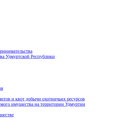
принимательства
тва Удмуртской Республики
ия
тов и квот добычи охотничьих ресурсов
имого имущества на территории Удмуртии
ществе