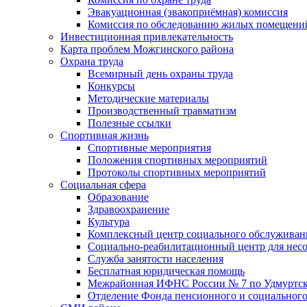
Эвакуационная (эвакоприёмная) комиссия
Комиссия по обследованию жилых помещени
Инвестиционная привлекательность
Карта проблем Можгинского района
Охрана труда
Всемирный день охраны труда
Конкурсы
Методические материалы
Производственный травматизм
Полезные ссылки
Спортивная жизнь
Спортивные мероприятия
Положения спортивных мероприятий
Протоколы спортивных мероприятий
Социальная сфера
Образование
Здравоохранение
Культура
Комплексный центр социального обслуживан
Социально-реабилитационный центр для нес
Служба занятости населения
Бесплатная юридическая помощь
Межрайонная ИФНС России № 7 по Удмуртск
Отделение Фонда пенсионного и социального