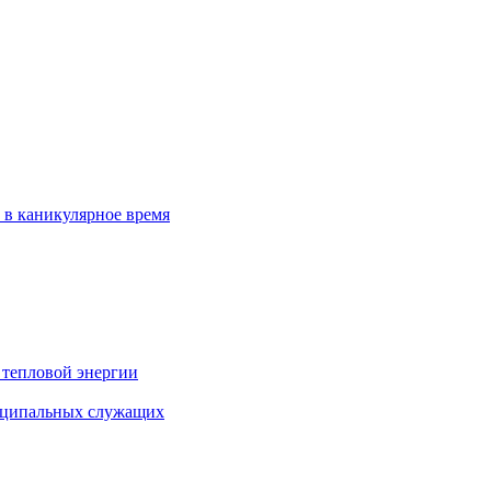
 в каникулярное время
 тепловой энергии
иципальных служащих