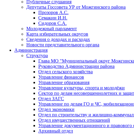
Публичные слушания
Депутаты Госсовета УР от Можгинского района
Прозоров А.С.
Семакин И.Н.
Сидоров С.А.
Молодежный парламент
Карта избирательных округов
Сведения о доходах и расходах
Новости представительного органа
Администрация
Структура
Глава МО "Муниципальный округ Можгински
Руководство Администрации района
Отдел сельского хозяйства
Управление финансов
Управление образования
Управление культуры, спорта и молодёжи
Сектор по делам несовершеннолетних и защит
Отдел ЗАГС
Управление по делам ГО и ЧС, мобилизацион
Отдел экономики
Отдел по строительству и жилищно-коммунал
Отдел имущественных отношений
Управление документационного и правового 
Архивный отдел