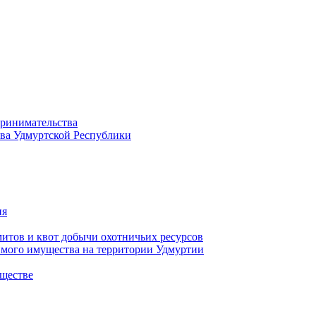
принимательства
тва Удмуртской Республики
ия
тов и квот добычи охотничьих ресурсов
имого имущества на территории Удмуртии
ществе