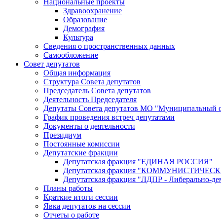
Национальные проекты
Здравоохранение
Образование
Демография
Культура
Сведения о пространственных данных
Самообложение
Совет депутатов
Общая информация
Структура Совета депутатов
Председатель Совета депутатов
Деятельность Председателя
Депутаты Совета депутатов МО "Муниципальный о
График проведения встреч депутатами
Документы о деятельности
Президиум
Постоянные комиссии
Депутатские фракции
Депутатская фракция "ЕДИНАЯ РОССИЯ"
Депутатская фракция "КОММУНИСТИЧЕ
Депутатская фракция "ЛДПР - Либерально-де
Планы работы
Краткие итоги сессии
Явка депутатов на сессии
Отчеты о работе