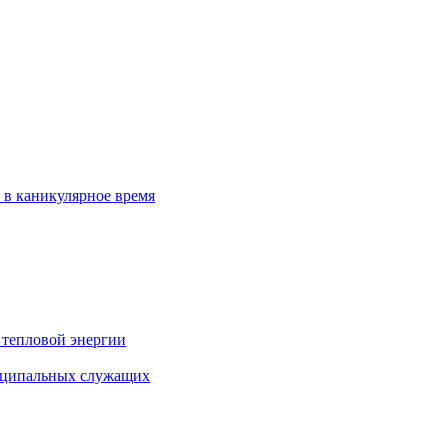
 в каникулярное время
 тепловой энергии
иципальных служащих