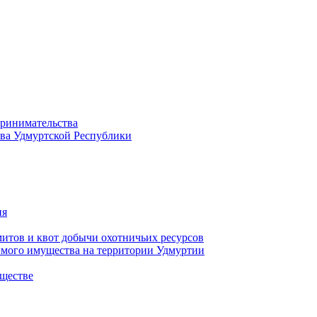
принимательства
тва Удмуртской Республики
ия
тов и квот добычи охотничьих ресурсов
имого имущества на территории Удмуртии
ществе