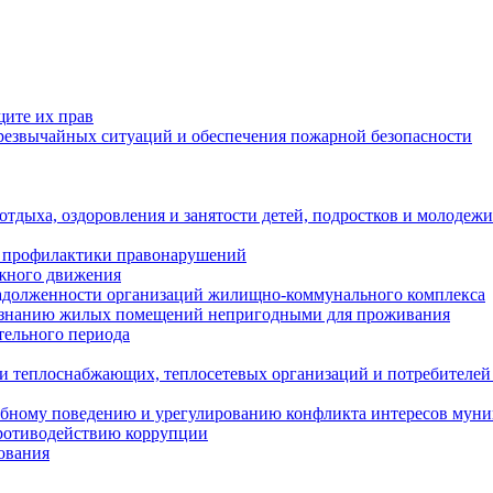
щите их прав
езвычайных ситуаций и обеспечения пожарной безопасности
тдыха, оздоровления и занятости детей, подростков и молодежи
 профилактики правонарушений
ожного движения
задолженности организаций жилищно-коммунального комплекса
ризнанию жилых помещений непригодными для проживания
тельного периода
и теплоснабжающих, теплосетевых организаций и потребителей
ебному поведению и урегулированию конфликта интересов мун
противодействию коррупции
ования