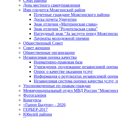
СМИ района
День местного самоуправления
Ими гордится Можгинский район
Почетные граждане Можгинского района
Доска почета Удмуртии
Знак отличия «Материнская слава»
Знак отличия "Родительская слава"
Нагрудный знак "За заслуги перед Можгинск
Лауреаты молодежной премии
Общественный Совет
Совет женщин
Общественные организации
Независимая оценка качества
Нормативно-правовая база
Учреждения, подлежащие независимой оценке
Опрос о качестве оказания услуг
Информация о результатах независимой оценк
Независимая система оценки качества услуг,
Уполномоченные по правам граждан
Межмуниципальный отдел МВД России "Можгинс
Фотогалерея
Конкурсы
«Гырон Быдтон» - 2026
ГЕРБЕР-2017
Юбилей района