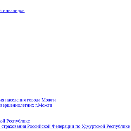
й инвалидов
ия населения города Можги
овершеннолетних г.Можги
ой Республике
 страхования Российской Федерации по Удмуртской Республике