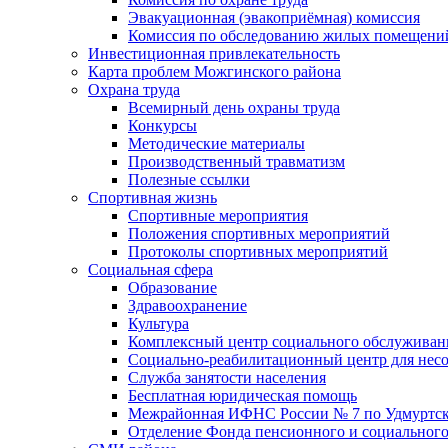
Эвакуационная (эвакоприёмная) комиссия
Комиссия по обследованию жилых помещени
Инвестиционная привлекательность
Карта проблем Можгинского района
Охрана труда
Всемирный день охраны труда
Конкурсы
Методические материалы
Производственный травматизм
Полезные ссылки
Спортивная жизнь
Спортивные мероприятия
Положения спортивных мероприятий
Протоколы спортивных мероприятий
Социальная сфера
Образование
Здравоохранение
Культура
Комплексный центр социального обслуживан
Социально-реабилитационный центр для нес
Служба занятости населения
Бесплатная юридическая помощь
Межрайонная ИФНС России № 7 по Удмуртск
Отделение Фонда пенсионного и социального