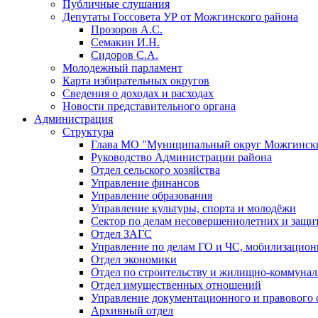
Публичные слушания
Депутаты Госсовета УР от Можгинского района
Прозоров А.С.
Семакин И.Н.
Сидоров С.А.
Молодежный парламент
Карта избирательных округов
Сведения о доходах и расходах
Новости представительного органа
Администрация
Структура
Глава МО "Муниципальный округ Можгински
Руководство Администрации района
Отдел сельского хозяйства
Управление финансов
Управление образования
Управление культуры, спорта и молодёжи
Сектор по делам несовершеннолетних и защит
Отдел ЗАГС
Управление по делам ГО и ЧС, мобилизацион
Отдел экономики
Отдел по строительству и жилищно-коммунал
Отдел имущественных отношений
Управление документационного и правового 
Архивный отдел