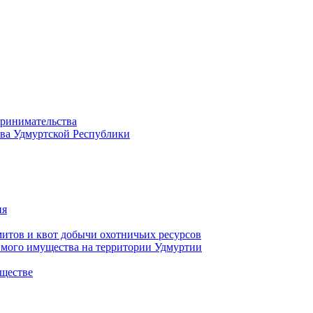
принимательства
тва Удмуртской Республики
ия
тов и квот добычи охотничьих ресурсов
имого имущества на территории Удмуртии
ществе