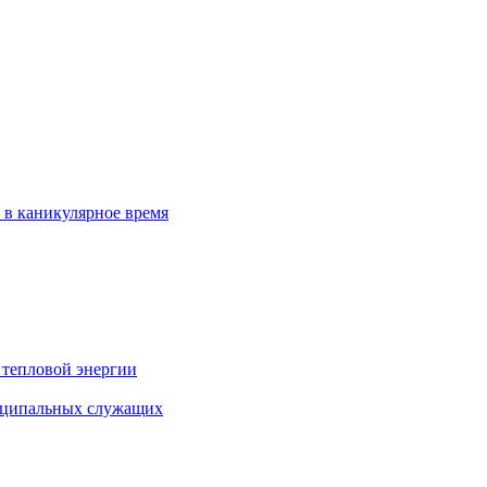
 в каникулярное время
 тепловой энергии
иципальных служащих