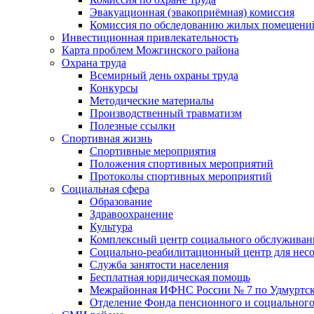
Эвакуационная (эвакоприёмная) комиссия
Комиссия по обследованию жилых помещени
Инвестиционная привлекательность
Карта проблем Можгинского района
Охрана труда
Всемирный день охраны труда
Конкурсы
Методические материалы
Производственный травматизм
Полезные ссылки
Спортивная жизнь
Спортивные мероприятия
Положения спортивных мероприятий
Протоколы спортивных мероприятий
Социальная сфера
Образование
Здравоохранение
Культура
Комплексный центр социального обслуживан
Социально-реабилитационный центр для нес
Служба занятости населения
Бесплатная юридическая помощь
Межрайонная ИФНС России № 7 по Удмуртск
Отделение Фонда пенсионного и социального