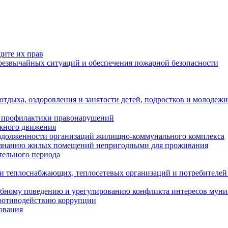
щите их прав
езвычайных ситуаций и обеспечения пожарной безопасности
тдыха, оздоровления и занятости детей, подростков и молодежи
 профилактики правонарушений
ожного движения
задолженности организаций жилищно-коммунального комплекса
ризнанию жилых помещений непригодными для проживания
тельного периода
и теплоснабжающих, теплосетевых организаций и потребителей
ебному поведению и урегулированию конфликта интересов мун
противодействию коррупции
ования