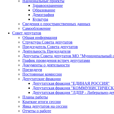
Национальные проекты
Здравоохранение
Образование
Демография
Культура
Сведения о пространственных данных
Самообложение
Совет депутатов
Общая информация
Структура Совета депутатов
Председатель Совета депутатов
Деятельность Председателя
Депутаты Совета депутатов МО "Муниципальный о
График проведения встреч депутатами
Документы о деятельности
Президиум
Постоянные комиссии
Депутатские фракции
Депутатская фракция "ЕДИНАЯ РОССИЯ"
Депутатская фракция "КОММУНИСТИЧЕ
Депутатская фракция "ЛДПР - Либерально-де
Планы работы
Краткие итоги сессии
Явка депутатов на сессии
Отчеты о работе