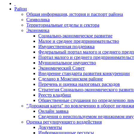
Район
Общая информация, история и паспорт района
Символика
Территориальные отделы и сектора
Экономика
Социально-экономическое развитие
Малое и среднее предпринимательство
Имущественная поддержка
Федеральный портал малого и среднего пред
Портал малого и среднего предпринимательс
Муниципальное имущество
Экономический Совет
Внедрение стандарта развития конкуренции
Сделано в Можгинском районе
Перечень и оценка налоговых расходов
Стратегия Социально-экономического развит
Реестр кладбищ
Общественные слушания по определению лими
"Дорожная карта" по вовлечению в оборот недвиж
Онлайн заявка
Сведения о неиспользуемом недвижимом иму
Оценка регулирующего воздействия
Документы
Информационные ресурсы