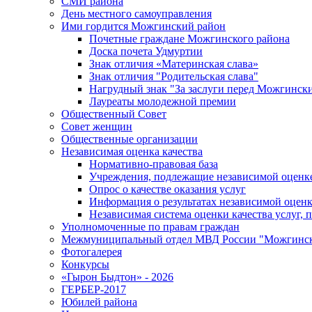
СМИ района
День местного самоуправления
Ими гордится Можгинский район
Почетные граждане Можгинского района
Доска почета Удмуртии
Знак отличия «Материнская слава»
Знак отличия "Родительская слава"
Нагрудный знак "За заслуги перед Можгинск
Лауреаты молодежной премии
Общественный Совет
Совет женщин
Общественные организации
Независимая оценка качества
Нормативно-правовая база
Учреждения, подлежащие независимой оценке
Опрос о качестве оказания услуг
Информация о результатах независимой оценк
Независимая система оценки качества услуг,
Уполномоченные по правам граждан
Межмуниципальный отдел МВД России "Можгинс
Фотогалерея
Конкурсы
«Гырон Быдтон» - 2026
ГЕРБЕР-2017
Юбилей района