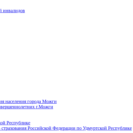
й инвалидов
ия населения города Можги
овершеннолетних г.Можги
ой Республике
 страхования Российской Федерации по Удмуртской Республике