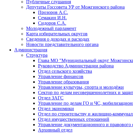
Публичные слушания
Депутаты Госсовета УР от Можгинского района
Прозоров А.С.
Семакин И.Н.
Сидоров С.А.
Молодежный парламент
Карта избирательных округов
Сведения о доходах и расходах
Новости представительного органа
Администрация
Структура
Глава МО "Муниципальный округ Можгински
Руководство Администрации района
Отдел сельского хозяйства
Управление финансов
Управление образования
Управление культуры, спорта и молодёжи
Сектор по делам несовершеннолетних и защит
Отдел ЗАГС
Управление по делам ГО и ЧС, мобилизацион
Отдел экономики
Отдел по строительству и жилищно-коммунал
Отдел имущественных отношений
Управление документационного и правового 
Архивный отдел