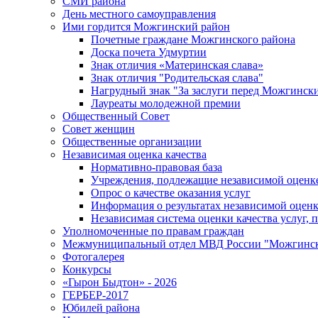
СМИ района
День местного самоуправления
Ими гордится Можгинский район
Почетные граждане Можгинского района
Доска почета Удмуртии
Знак отличия «Материнская слава»
Знак отличия "Родительская слава"
Нагрудный знак "За заслуги перед Можгинск
Лауреаты молодежной премии
Общественный Совет
Совет женщин
Общественные организации
Независимая оценка качества
Нормативно-правовая база
Учреждения, подлежащие независимой оценке
Опрос о качестве оказания услуг
Информация о результатах независимой оценк
Независимая система оценки качества услуг,
Уполномоченные по правам граждан
Межмуниципальный отдел МВД России "Можгинс
Фотогалерея
Конкурсы
«Гырон Быдтон» - 2026
ГЕРБЕР-2017
Юбилей района