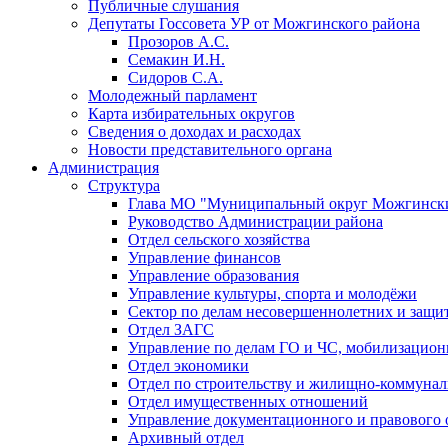
Публичные слушания
Депутаты Госсовета УР от Можгинского района
Прозоров А.С.
Семакин И.Н.
Сидоров С.А.
Молодежный парламент
Карта избирательных округов
Сведения о доходах и расходах
Новости представительного органа
Администрация
Структура
Глава МО "Муниципальный округ Можгински
Руководство Администрации района
Отдел сельского хозяйства
Управление финансов
Управление образования
Управление культуры, спорта и молодёжи
Сектор по делам несовершеннолетних и защит
Отдел ЗАГС
Управление по делам ГО и ЧС, мобилизацион
Отдел экономики
Отдел по строительству и жилищно-коммунал
Отдел имущественных отношений
Управление документационного и правового 
Архивный отдел