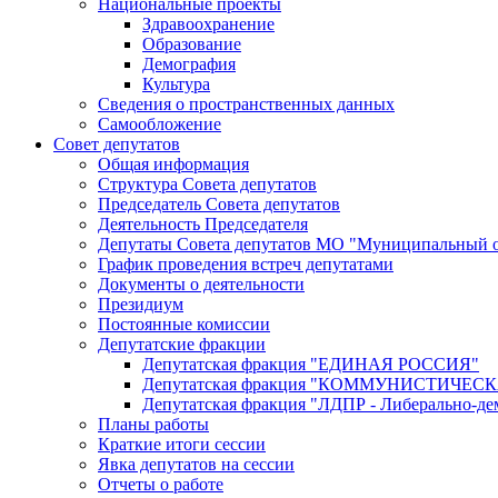
Национальные проекты
Здравоохранение
Образование
Демография
Культура
Сведения о пространственных данных
Самообложение
Совет депутатов
Общая информация
Структура Совета депутатов
Председатель Совета депутатов
Деятельность Председателя
Депутаты Совета депутатов МО "Муниципальный о
График проведения встреч депутатами
Документы о деятельности
Президиум
Постоянные комиссии
Депутатские фракции
Депутатская фракция "ЕДИНАЯ РОССИЯ"
Депутатская фракция "КОММУНИСТИЧЕ
Депутатская фракция "ЛДПР - Либерально-де
Планы работы
Краткие итоги сессии
Явка депутатов на сессии
Отчеты о работе