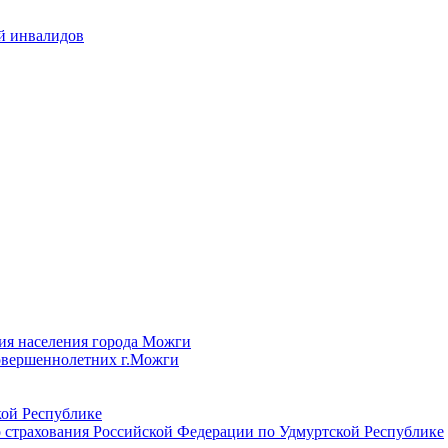
й инвалидов
ия населения города Можги
овершеннолетних г.Можги
ой Республике
 страхования Российской Федерации по Удмуртской Республике