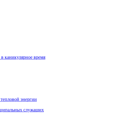
 в каникулярное время
 тепловой энергии
иципальных служащих