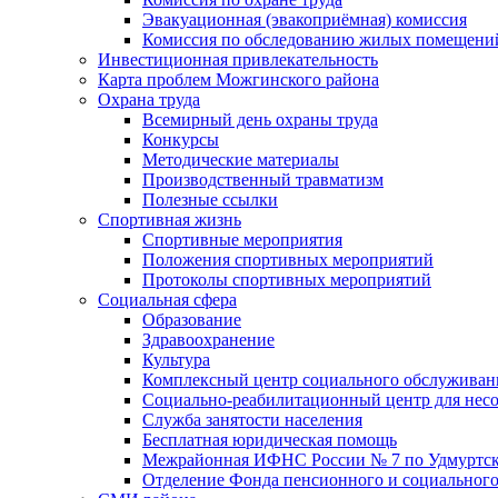
Эвакуационная (эвакоприёмная) комиссия
Комиссия по обследованию жилых помещени
Инвестиционная привлекательность
Карта проблем Можгинского района
Охрана труда
Всемирный день охраны труда
Конкурсы
Методические материалы
Производственный травматизм
Полезные ссылки
Спортивная жизнь
Спортивные мероприятия
Положения спортивных мероприятий
Протоколы спортивных мероприятий
Социальная сфера
Образование
Здравоохранение
Культура
Комплексный центр социального обслуживан
Социально-реабилитационный центр для нес
Служба занятости населения
Бесплатная юридическая помощь
Межрайонная ИФНС России № 7 по Удмуртск
Отделение Фонда пенсионного и социального