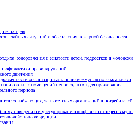
щите их прав
езвычайных ситуаций и обеспечения пожарной безопасности
тдыха, оздоровления и занятости детей, подростков и молодежи
 профилактики правонарушений
ожного движения
задолженности организаций жилищно-коммунального комплекса
ризнанию жилых помещений непригодными для проживания
тельного периода
и теплоснабжающих, теплосетевых организаций и потребителей
ебному поведению и урегулированию конфликта интересов мун
противодействию коррупции
ования