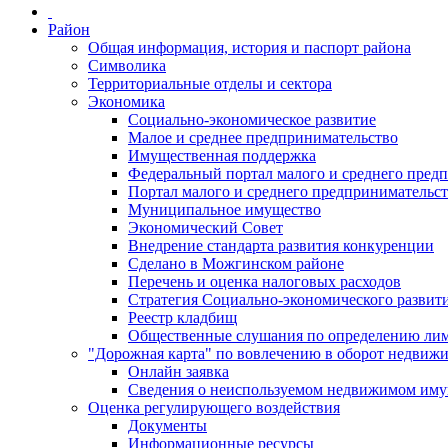
Район
Общая информация, история и паспорт района
Символика
Территориальные отделы и сектора
Экономика
Социально-экономическое развитие
Малое и среднее предпринимательство
Имущественная поддержка
Федеральный портал малого и среднего пред
Портал малого и среднего предпринимательс
Муниципальное имущество
Экономический Совет
Внедрение стандарта развития конкуренции
Сделано в Можгинском районе
Перечень и оценка налоговых расходов
Стратегия Социально-экономического развит
Реестр кладбищ
Общественные слушания по определению лими
"Дорожная карта" по вовлечению в оборот недвиж
Онлайн заявка
Сведения о неиспользуемом недвижимом иму
Оценка регулирующего воздействия
Документы
Информационные ресурсы