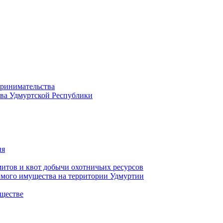
принимательства
тва Удмуртской Республики
ия
тов и квот добычи охотничьих ресурсов
имого имущества на территории Удмуртии
ществе