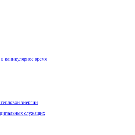
 в каникулярное время
 тепловой энергии
иципальных служащих