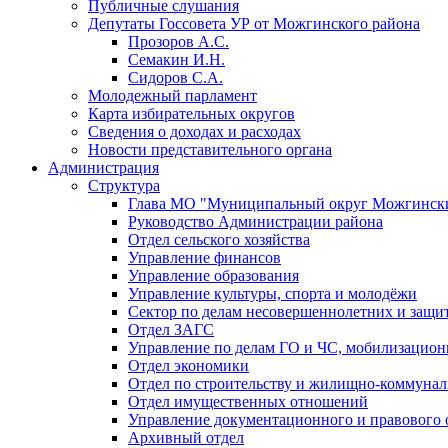
Публичные слушания
Депутаты Госсовета УР от Можгинского района
Прозоров А.С.
Семакин И.Н.
Сидоров С.А.
Молодежный парламент
Карта избирательных округов
Сведения о доходах и расходах
Новости представительного органа
Администрация
Структура
Глава МО "Муниципальный округ Можгински
Руководство Администрации района
Отдел сельского хозяйства
Управление финансов
Управление образования
Управление культуры, спорта и молодёжи
Сектор по делам несовершеннолетних и защит
Отдел ЗАГС
Управление по делам ГО и ЧС, мобилизацион
Отдел экономики
Отдел по строительству и жилищно-коммунал
Отдел имущественных отношений
Управление документационного и правового 
Архивный отдел