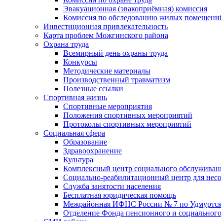
Эвакуационная (эвакоприёмная) комиссия
Комиссия по обследованию жилых помещени
Инвестиционная привлекательность
Карта проблем Можгинского района
Охрана труда
Всемирный день охраны труда
Конкурсы
Методические материалы
Производственный травматизм
Полезные ссылки
Спортивная жизнь
Спортивные мероприятия
Положения спортивных мероприятий
Протоколы спортивных мероприятий
Социальная сфера
Образование
Здравоохранение
Культура
Комплексный центр социального обслуживан
Социально-реабилитационный центр для нес
Служба занятости населения
Бесплатная юридическая помощь
Межрайонная ИФНС России № 7 по Удмуртск
Отделение Фонда пенсионного и социального