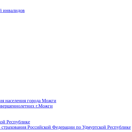
й инвалидов
ия населения города Можги
овершеннолетних г.Можги
ой Республике
 страхования Российской Федерации по Удмуртской Республике