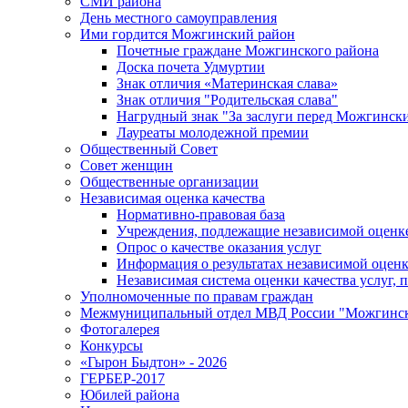
СМИ района
День местного самоуправления
Ими гордится Можгинский район
Почетные граждане Можгинского района
Доска почета Удмуртии
Знак отличия «Материнская слава»
Знак отличия "Родительская слава"
Нагрудный знак "За заслуги перед Можгинск
Лауреаты молодежной премии
Общественный Совет
Совет женщин
Общественные организации
Независимая оценка качества
Нормативно-правовая база
Учреждения, подлежащие независимой оценке
Опрос о качестве оказания услуг
Информация о результатах независимой оценк
Независимая система оценки качества услуг,
Уполномоченные по правам граждан
Межмуниципальный отдел МВД России "Можгинс
Фотогалерея
Конкурсы
«Гырон Быдтон» - 2026
ГЕРБЕР-2017
Юбилей района