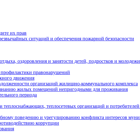
щите их прав
езвычайных ситуаций и обеспечения пожарной безопасности
тдыха, оздоровления и занятости детей, подростков и молодежи
 профилактики правонарушений
ожного движения
задолженности организаций жилищно-коммунального комплекса
ризнанию жилых помещений непригодными для проживания
тельного периода
и теплоснабжающих, теплосетевых организаций и потребителей
ебному поведению и урегулированию конфликта интересов мун
противодействию коррупции
ования