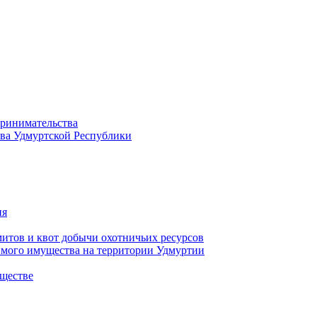
принимательства
тва Удмуртской Республики
ия
тов и квот добычи охотничьих ресурсов
имого имущества на территории Удмуртии
ществе