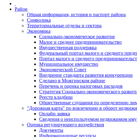
Район
Общая информация, история и паспорт района
Символика
Территориальные отделы и сектора
Экономика
Социально-экономическое развитие
Малое и среднее предпринимательство
Имущественная поддержка
Федеральный портал малого и среднего пред
Портал малого и среднего предпринимательс
Муниципальное имущество
Экономический Совет
Внедрение стандарта развития конкуренции
Сделано в Можгинском районе
Перечень и оценка налоговых расходов
Стратегия Социально-экономического развит
Реестр кладбищ
Общественные слушания по определению лими
"Дорожная карта" по вовлечению в оборот недвиж
Онлайн заявка
Сведения о неиспользуемом недвижимом иму
Оценка регулирующего воздействия
Документы
Информационные ресурсы