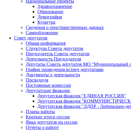
Национальные проекты
Здравоохранение
Образование
Демография
Культура
Сведения о пространственных данных
Самообложение
Совет депутатов
Общая информация
Структура Совета депутатов
Председатель Совета депутатов
Деятельность Председателя
Депутаты Совета депутатов МО "Муниципальный о
График проведения встреч депутатами
Документы о деятельности
Президиум
Постоянные комиссии
Депутатские фракции
Депутатская фракция "ЕДИНАЯ РОССИЯ"
Депутатская фракция "КОММУНИСТИЧЕ
Депутатская фракция "ЛДПР - Либерально-де
Планы работы
Краткие итоги сессии
Явка депутатов на сессии
Отчеты о работе