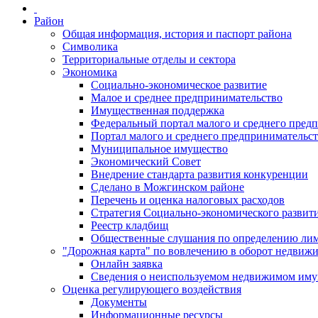
Район
Общая информация, история и паспорт района
Символика
Территориальные отделы и сектора
Экономика
Социально-экономическое развитие
Малое и среднее предпринимательство
Имущественная поддержка
Федеральный портал малого и среднего пред
Портал малого и среднего предпринимательс
Муниципальное имущество
Экономический Совет
Внедрение стандарта развития конкуренции
Сделано в Можгинском районе
Перечень и оценка налоговых расходов
Стратегия Социально-экономического развит
Реестр кладбищ
Общественные слушания по определению лими
"Дорожная карта" по вовлечению в оборот недвиж
Онлайн заявка
Сведения о неиспользуемом недвижимом иму
Оценка регулирующего воздействия
Документы
Информационные ресурсы