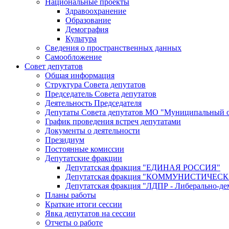
Национальные проекты
Здравоохранение
Образование
Демография
Культура
Сведения о пространственных данных
Самообложение
Совет депутатов
Общая информация
Структура Совета депутатов
Председатель Совета депутатов
Деятельность Председателя
Депутаты Совета депутатов МО "Муниципальный о
График проведения встреч депутатами
Документы о деятельности
Президиум
Постоянные комиссии
Депутатские фракции
Депутатская фракция "ЕДИНАЯ РОССИЯ"
Депутатская фракция "КОММУНИСТИЧЕ
Депутатская фракция "ЛДПР - Либерально-де
Планы работы
Краткие итоги сессии
Явка депутатов на сессии
Отчеты о работе