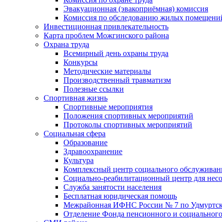
Эвакуационная (эвакоприёмная) комиссия
Комиссия по обследованию жилых помещени
Инвестиционная привлекательность
Карта проблем Можгинского района
Охрана труда
Всемирный день охраны труда
Конкурсы
Методические материалы
Производственный травматизм
Полезные ссылки
Спортивная жизнь
Спортивные мероприятия
Положения спортивных мероприятий
Протоколы спортивных мероприятий
Социальная сфера
Образование
Здравоохранение
Культура
Комплексный центр социального обслуживан
Социально-реабилитационный центр для нес
Служба занятости населения
Бесплатная юридическая помощь
Межрайонная ИФНС России № 7 по Удмуртск
Отделение Фонда пенсионного и социального