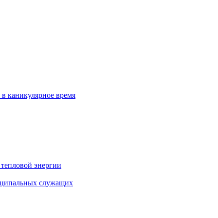
 в каникулярное время
 тепловой энергии
иципальных служащих