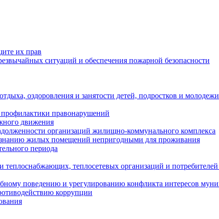
щите их прав
езвычайных ситуаций и обеспечения пожарной безопасности
тдыха, оздоровления и занятости детей, подростков и молодежи
 профилактики правонарушений
ожного движения
задолженности организаций жилищно-коммунального комплекса
ризнанию жилых помещений непригодными для проживания
тельного периода
и теплоснабжающих, теплосетевых организаций и потребителей
ебному поведению и урегулированию конфликта интересов мун
противодействию коррупции
ования