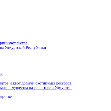
принимательства
тва Удмуртской Республики
ия
тов и квот добычи охотничьих ресурсов
имого имущества на территории Удмуртии
ществе