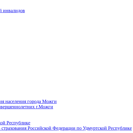
й инвалидов
ия населения города Можги
овершеннолетних г.Можги
ой Республике
 страхования Российской Федерации по Удмуртской Республике