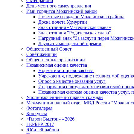
СМИ района
День местного самоуправления
Ими гордится Можгинский район
Почетные граждане Можгинского района
Доска почета Удмуртии
Знак отличия «Материнская слава»
Знак отличия "Родительская слава"
Нагрудный знак "За заслуги перед Можгинск
Лауреаты молодежной премии
Общественный Совет
Совет женщин
Общественные организации
Независимая оценка качества
Нормативно-правовая база
Учреждения, подлежащие независимой оценке
Опрос о качестве оказания услуг
Информация о результатах независимой оценк
Независимая система оценки качества услуг,
Уполномоченные по правам граждан
Межмуниципальный отдел МВД России "Можгинс
Фотогалерея
Конкурсы
«Гырон Быдтон» - 2026
ГЕРБЕР-2017
Юбилей района