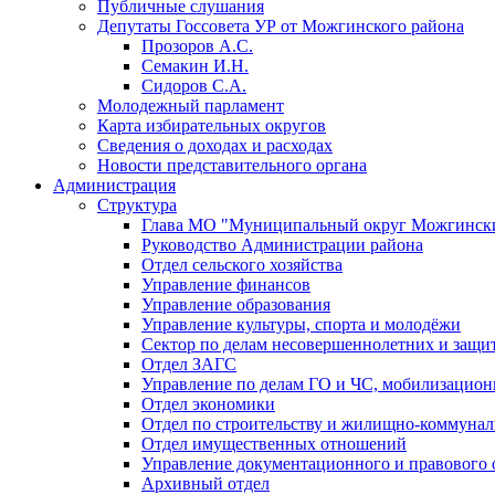
Публичные слушания
Депутаты Госсовета УР от Можгинского района
Прозоров А.С.
Семакин И.Н.
Сидоров С.А.
Молодежный парламент
Карта избирательных округов
Сведения о доходах и расходах
Новости представительного органа
Администрация
Структура
Глава МО "Муниципальный округ Можгински
Руководство Администрации района
Отдел сельского хозяйства
Управление финансов
Управление образования
Управление культуры, спорта и молодёжи
Сектор по делам несовершеннолетних и защит
Отдел ЗАГС
Управление по делам ГО и ЧС, мобилизацион
Отдел экономики
Отдел по строительству и жилищно-коммунал
Отдел имущественных отношений
Управление документационного и правового 
Архивный отдел