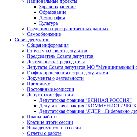
Национальные проекты
Здравоохранение
Образование
Демография
Культура
Сведения о пространственных данных
Самообложение
Совет депутатов
Общая информация
Структура Совета депутатов
Председатель Совета депутатов
Деятельность Председателя
Депутаты Совета депутатов МО "Муниципальный о
График проведения встреч депутатами
Документы о деятельности
Президиум
Постоянные комиссии
Депутатские фракции
Депутатская фракция "ЕДИНАЯ РОССИЯ"
Депутатская фракция "КОММУНИСТИЧЕ
Депутатская фракция "ЛДПР - Либерально-де
Планы работы
Краткие итоги сессии
Явка депутатов на сессии
Отчеты о работе