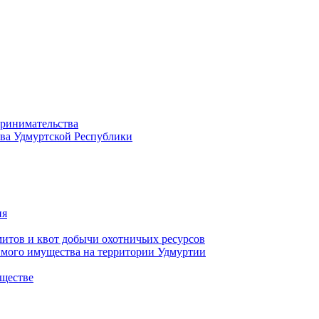
принимательства
тва Удмуртской Республики
ия
тов и квот добычи охотничьих ресурсов
имого имущества на территории Удмуртии
ществе