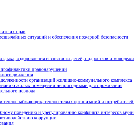
щите их прав
езвычайных ситуаций и обеспечения пожарной безопасности
тдыха, оздоровления и занятости детей, подростков и молодежи
 профилактики правонарушений
ожного движения
задолженности организаций жилищно-коммунального комплекса
ризнанию жилых помещений непригодными для проживания
тельного периода
и теплоснабжающих, теплосетевых организаций и потребителей
ебному поведению и урегулированию конфликта интересов мун
противодействию коррупции
ования