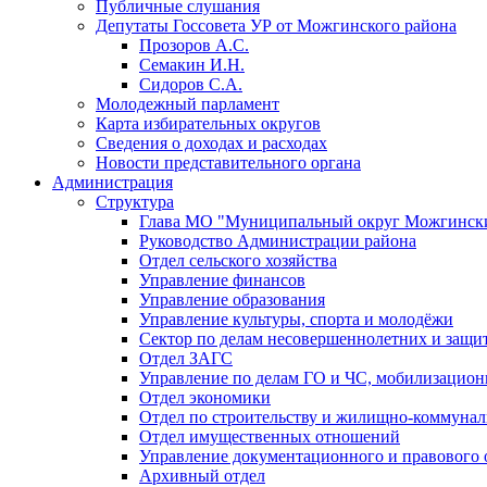
Публичные слушания
Депутаты Госсовета УР от Можгинского района
Прозоров А.С.
Семакин И.Н.
Сидоров С.А.
Молодежный парламент
Карта избирательных округов
Сведения о доходах и расходах
Новости представительного органа
Администрация
Структура
Глава МО "Муниципальный округ Можгински
Руководство Администрации района
Отдел сельского хозяйства
Управление финансов
Управление образования
Управление культуры, спорта и молодёжи
Сектор по делам несовершеннолетних и защит
Отдел ЗАГС
Управление по делам ГО и ЧС, мобилизацион
Отдел экономики
Отдел по строительству и жилищно-коммунал
Отдел имущественных отношений
Управление документационного и правового 
Архивный отдел