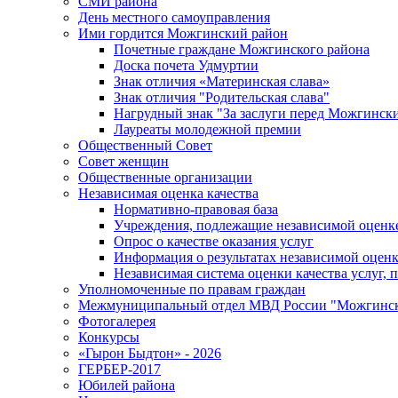
СМИ района
День местного самоуправления
Ими гордится Можгинский район
Почетные граждане Можгинского района
Доска почета Удмуртии
Знак отличия «Материнская слава»
Знак отличия "Родительская слава"
Нагрудный знак "За заслуги перед Можгинск
Лауреаты молодежной премии
Общественный Совет
Совет женщин
Общественные организации
Независимая оценка качества
Нормативно-правовая база
Учреждения, подлежащие независимой оценке
Опрос о качестве оказания услуг
Информация о результатах независимой оценк
Независимая система оценки качества услуг,
Уполномоченные по правам граждан
Межмуниципальный отдел МВД России "Можгинс
Фотогалерея
Конкурсы
«Гырон Быдтон» - 2026
ГЕРБЕР-2017
Юбилей района