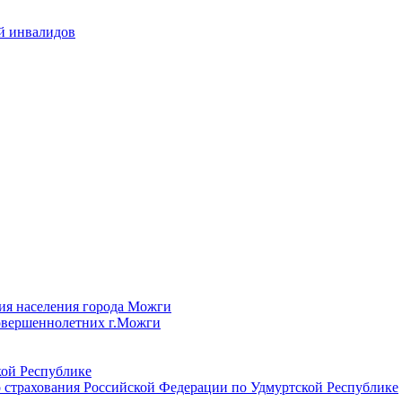
й инвалидов
ия населения города Можги
овершеннолетних г.Можги
ой Республике
 страхования Российской Федерации по Удмуртской Республике