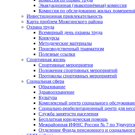
Эвакуационная (эвакоприёмная) комиссия
Комиссия по обследованию жилых помещени
Инвестиционная привлекательность
Карта проблем Можгинского района
Охрана труда
Всемирный день охраны труда
Конкурсы
Методические материалы
Производственный травматизм
Полезные ссылки
Спортивная жизнь
Спортивные мероприятия
Положения спортивных мероприятий
Протоколы спортивных мероприятий
Социальная сфера
Образование
Здравоохранение
Культура
Комплексный центр социального обслуживан
Социально-реабилитационный центр для нес
Служба занятости населения
Бесплатная юридическая помощь
Межрайонная ИФНС России № 7 по Удмуртск
Отделение Фонда пенсионного и социального