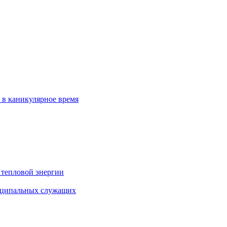
 в каникулярное время
 тепловой энергии
иципальных служащих