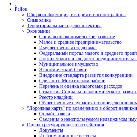
Район
Общая информация, история и паспорт района
Символика
Территориальные отделы и сектора
Экономика
Социально-экономическое развитие
Малое и среднее предпринимательство
Имущественная поддержка
Федеральный портал малого и среднего пред
Портал малого и среднего предпринимательс
Муниципальное имущество
Экономический Совет
Внедрение стандарта развития конкуренции
Сделано в Можгинском районе
Перечень и оценка налоговых расходов
Стратегия Социально-экономического развит
Реестр кладбищ
Общественные слушания по определению лими
"Дорожная карта" по вовлечению в оборот недвиж
Онлайн заявка
Сведения о неиспользуемом недвижимом иму
Оценка регулирующего воздействия
Документы
Информационные ресурсы