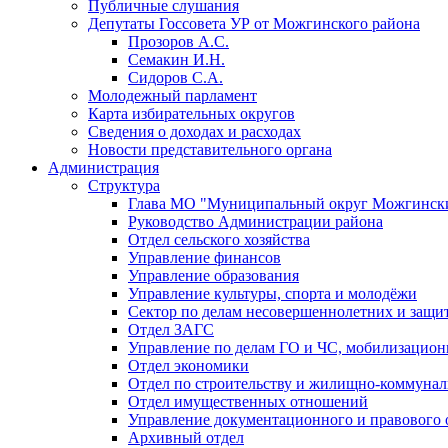
Публичные слушания
Депутаты Госсовета УР от Можгинского района
Прозоров А.С.
Семакин И.Н.
Сидоров С.А.
Молодежный парламент
Карта избирательных округов
Сведения о доходах и расходах
Новости представительного органа
Администрация
Структура
Глава МО "Муниципальный округ Можгински
Руководство Администрации района
Отдел сельского хозяйства
Управление финансов
Управление образования
Управление культуры, спорта и молодёжи
Сектор по делам несовершеннолетних и защит
Отдел ЗАГС
Управление по делам ГО и ЧС, мобилизацион
Отдел экономики
Отдел по строительству и жилищно-коммунал
Отдел имущественных отношений
Управление документационного и правового 
Архивный отдел