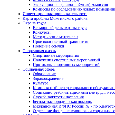
Эвакуационная (эвакоприёмная) комиссия
Комиссия по обследованию жилых помещени
Инвестиционная привлекательность
Карта проблем Можгинского района
Охрана труда
Всемирный день охраны труда
Конкурсы
Методические материалы
Производственный травматизм
Полезные ссылки
Спортивная жизнь
Спортивные мероприятия
Положения спортивных мероприятий
Протоколы спортивных мероприятий
Социальная сфера
Образование
Здравоохранение
Культура
Комплексный центр социального обслуживан
Социально-реабилитационный центр для нес
Служба занятости населения
Бесплатная юридическая помощь
Межрайонная ИФНС России № 7 по Удмуртск
Отделение Фонда пенсионного и социального