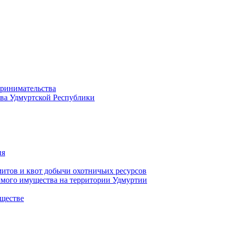
принимательства
тва Удмуртской Республики
ия
тов и квот добычи охотничьих ресурсов
имого имущества на территории Удмуртии
ществе