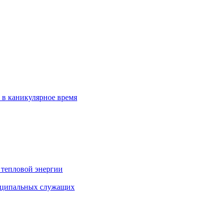
 в каникулярное время
 тепловой энергии
иципальных служащих