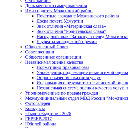
СМИ района
День местного самоуправления
Ими гордится Можгинский район
Почетные граждане Можгинского района
Доска почета Удмуртии
Знак отличия «Материнская слава»
Знак отличия "Родительская слава"
Нагрудный знак "За заслуги перед Можгинск
Лауреаты молодежной премии
Общественный Совет
Совет женщин
Общественные организации
Независимая оценка качества
Нормативно-правовая база
Учреждения, подлежащие независимой оценке
Опрос о качестве оказания услуг
Информация о результатах независимой оценк
Независимая система оценки качества услуг,
Уполномоченные по правам граждан
Межмуниципальный отдел МВД России "Можгинс
Фотогалерея
Конкурсы
«Гырон Быдтон» - 2026
ГЕРБЕР-2017
Юбилей района