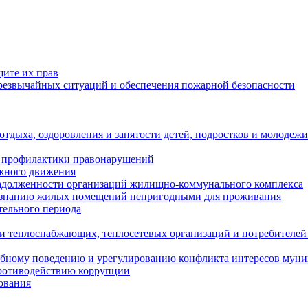
щите их прав
езвычайных ситуаций и обеспечения пожарной безопасности
тдыха, оздоровления и занятости детей, подростков и молодежи
 профилактики правонарушений
ожного движения
задолженности организаций жилищно-коммунального комплекса
ризнанию жилых помещений непригодными для проживания
тельного периода
и теплоснабжающих, теплосетевых организаций и потребителей
ебному поведению и урегулированию конфликта интересов мун
противодействию коррупции
ования