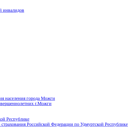
й инвалидов
ия населения города Можги
овершеннолетних г.Можги
ой Республике
 страхования Российской Федерации по Удмуртской Республике