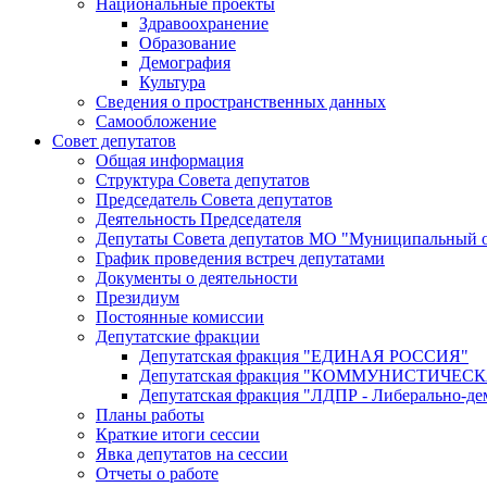
Национальные проекты
Здравоохранение
Образование
Демография
Культура
Сведения о пространственных данных
Самообложение
Совет депутатов
Общая информация
Структура Совета депутатов
Председатель Совета депутатов
Деятельность Председателя
Депутаты Совета депутатов МО "Муниципальный о
График проведения встреч депутатами
Документы о деятельности
Президиум
Постоянные комиссии
Депутатские фракции
Депутатская фракция "ЕДИНАЯ РОССИЯ"
Депутатская фракция "КОММУНИСТИЧЕ
Депутатская фракция "ЛДПР - Либерально-де
Планы работы
Краткие итоги сессии
Явка депутатов на сессии
Отчеты о работе