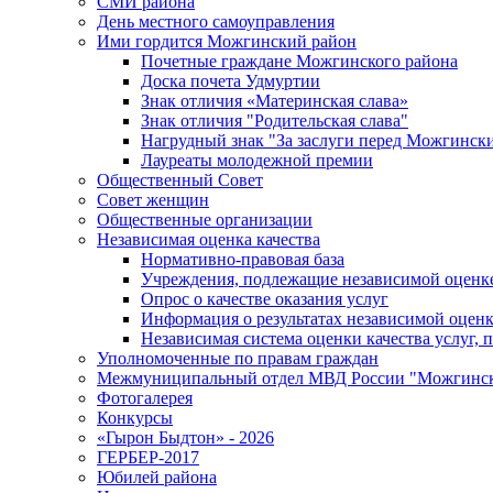
СМИ района
День местного самоуправления
Ими гордится Можгинский район
Почетные граждане Можгинского района
Доска почета Удмуртии
Знак отличия «Материнская слава»
Знак отличия "Родительская слава"
Нагрудный знак "За заслуги перед Можгинск
Лауреаты молодежной премии
Общественный Совет
Совет женщин
Общественные организации
Независимая оценка качества
Нормативно-правовая база
Учреждения, подлежащие независимой оценке
Опрос о качестве оказания услуг
Информация о результатах независимой оценк
Независимая система оценки качества услуг,
Уполномоченные по правам граждан
Межмуниципальный отдел МВД России "Можгинс
Фотогалерея
Конкурсы
«Гырон Быдтон» - 2026
ГЕРБЕР-2017
Юбилей района