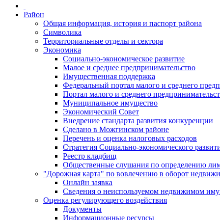
Район
Общая информация, история и паспорт района
Символика
Территориальные отделы и сектора
Экономика
Социально-экономическое развитие
Малое и среднее предпринимательство
Имущественная поддержка
Федеральный портал малого и среднего пред
Портал малого и среднего предпринимательс
Муниципальное имущество
Экономический Совет
Внедрение стандарта развития конкуренции
Сделано в Можгинском районе
Перечень и оценка налоговых расходов
Стратегия Социально-экономического развит
Реестр кладбищ
Общественные слушания по определению лими
"Дорожная карта" по вовлечению в оборот недвиж
Онлайн заявка
Сведения о неиспользуемом недвижимом иму
Оценка регулирующего воздействия
Документы
Информационные ресурсы