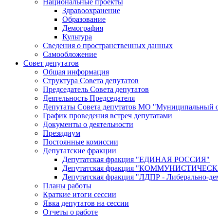
Национальные проекты
Здравоохранение
Образование
Демография
Культура
Сведения о пространственных данных
Самообложение
Совет депутатов
Общая информация
Структура Совета депутатов
Председатель Совета депутатов
Деятельность Председателя
Депутаты Совета депутатов МО "Муниципальный о
График проведения встреч депутатами
Документы о деятельности
Президиум
Постоянные комиссии
Депутатские фракции
Депутатская фракция "ЕДИНАЯ РОССИЯ"
Депутатская фракция "КОММУНИСТИЧЕ
Депутатская фракция "ЛДПР - Либерально-де
Планы работы
Краткие итоги сессии
Явка депутатов на сессии
Отчеты о работе