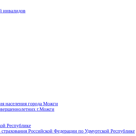
й инвалидов
ия населения города Можги
овершеннолетних г.Можги
ой Республике
 страхования Российской Федерации по Удмуртской Республике