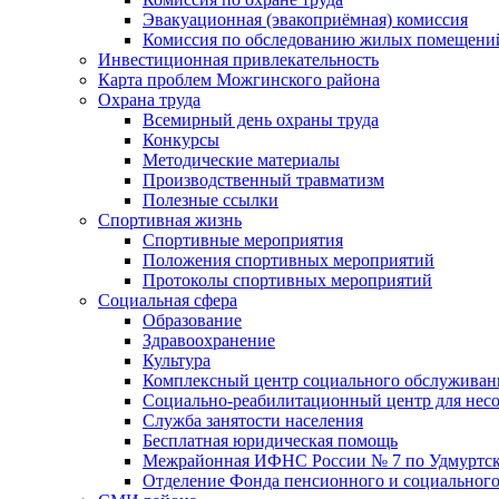
Эвакуационная (эвакоприёмная) комиссия
Комиссия по обследованию жилых помещени
Инвестиционная привлекательность
Карта проблем Можгинского района
Охрана труда
Всемирный день охраны труда
Конкурсы
Методические материалы
Производственный травматизм
Полезные ссылки
Спортивная жизнь
Спортивные мероприятия
Положения спортивных мероприятий
Протоколы спортивных мероприятий
Социальная сфера
Образование
Здравоохранение
Культура
Комплексный центр социального обслуживан
Социально-реабилитационный центр для нес
Служба занятости населения
Бесплатная юридическая помощь
Межрайонная ИФНС России № 7 по Удмуртск
Отделение Фонда пенсионного и социального