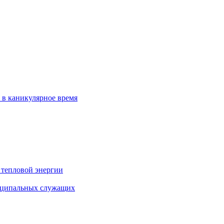
 в каникулярное время
 тепловой энергии
иципальных служащих