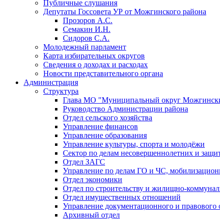
Публичные слушания
Депутаты Госсовета УР от Можгинского района
Прозоров А.С.
Семакин И.Н.
Сидоров С.А.
Молодежный парламент
Карта избирательных округов
Сведения о доходах и расходах
Новости представительного органа
Администрация
Структура
Глава МО "Муниципальный округ Можгински
Руководство Администрации района
Отдел сельского хозяйства
Управление финансов
Управление образования
Управление культуры, спорта и молодёжи
Сектор по делам несовершеннолетних и защит
Отдел ЗАГС
Управление по делам ГО и ЧС, мобилизацион
Отдел экономики
Отдел по строительству и жилищно-коммунал
Отдел имущественных отношений
Управление документационного и правового 
Архивный отдел