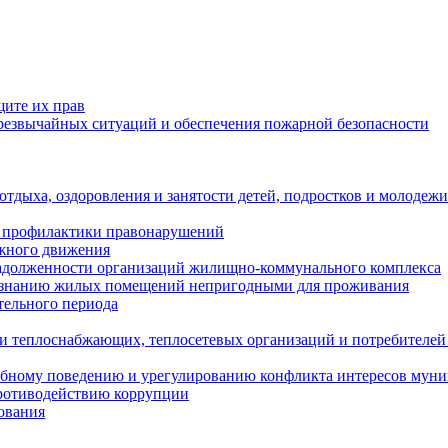
щите их прав
езвычайных ситуаций и обеспечения пожарной безопасности
тдыха, оздоровления и занятости детей, подростков и молодежи
 профилактики правонарушений
ожного движения
задолженности организаций жилищно-коммунального комплекса
ризнанию жилых помещений непригодными для проживания
тельного периода
и теплоснабжающих, теплосетевых организаций и потребителей
ебному поведению и урегулированию конфликта интересов мун
противодействию коррупции
ования