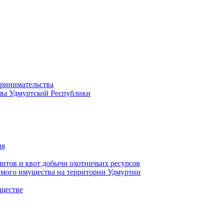
принимательства
тва Удмуртской Республики
ия
тов и квот добычи охотничьих ресурсов
имого имущества на территории Удмуртии
ществе