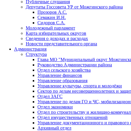
Публичные слушания
Депутаты Госсовета УР от Можгинского района
Прозоров А.С.
Семакин И.Н.
Сидоров С.А.
Молодежный парламент
Карта избирательных округов
Сведения о доходах и расходах
Новости представительного органа
Администрация
Структура
Глава МО "Муниципальный округ Можгински
Руководство Администрации района
Отдел сельского хозяйства
Управление финансов
Управление образования
Управление культуры, спорта и молодёжи
Сектор по делам несовершеннолетних и защит
Отдел ЗАГС
Управление по делам ГО и ЧС, мобилизацион
Отдел экономики
Отдел по строительству и жилищно-коммунал
Отдел имущественных отношений
Управление документационного и правового 
Архивный отдел