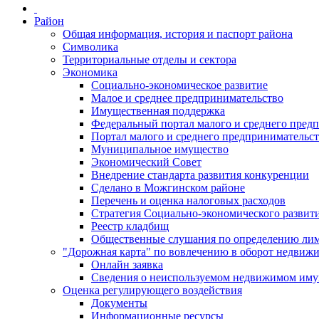
Район
Общая информация, история и паспорт района
Символика
Территориальные отделы и сектора
Экономика
Социально-экономическое развитие
Малое и среднее предпринимательство
Имущественная поддержка
Федеральный портал малого и среднего пред
Портал малого и среднего предпринимательс
Муниципальное имущество
Экономический Совет
Внедрение стандарта развития конкуренции
Сделано в Можгинском районе
Перечень и оценка налоговых расходов
Стратегия Социально-экономического развит
Реестр кладбищ
Общественные слушания по определению лими
"Дорожная карта" по вовлечению в оборот недвиж
Онлайн заявка
Сведения о неиспользуемом недвижимом иму
Оценка регулирующего воздействия
Документы
Информационные ресурсы