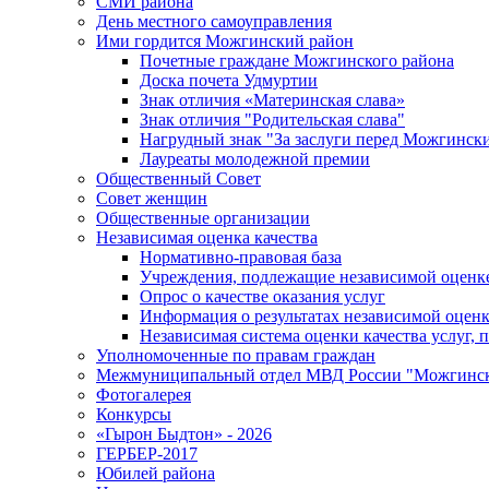
СМИ района
День местного самоуправления
Ими гордится Можгинский район
Почетные граждане Можгинского района
Доска почета Удмуртии
Знак отличия «Материнская слава»
Знак отличия "Родительская слава"
Нагрудный знак "За заслуги перед Можгинск
Лауреаты молодежной премии
Общественный Совет
Совет женщин
Общественные организации
Независимая оценка качества
Нормативно-правовая база
Учреждения, подлежащие независимой оценке
Опрос о качестве оказания услуг
Информация о результатах независимой оценк
Независимая система оценки качества услуг,
Уполномоченные по правам граждан
Межмуниципальный отдел МВД России "Можгинс
Фотогалерея
Конкурсы
«Гырон Быдтон» - 2026
ГЕРБЕР-2017
Юбилей района