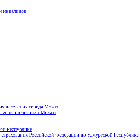
й инвалидов
ия населения города Можги
овершеннолетних г.Можги
ой Республике
 страхования Российской Федерации по Удмуртской Республике