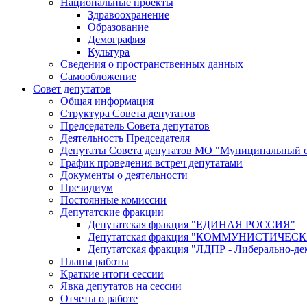
Национальные проекты
Здравоохранение
Образование
Демография
Культура
Сведения о пространственных данных
Самообложение
Совет депутатов
Общая информация
Структура Совета депутатов
Председатель Совета депутатов
Деятельность Председателя
Депутаты Совета депутатов МО "Муниципальный о
График проведения встреч депутатами
Документы о деятельности
Президиум
Постоянные комиссии
Депутатские фракции
Депутатская фракция "ЕДИНАЯ РОССИЯ"
Депутатская фракция "КОММУНИСТИЧЕ
Депутатская фракция "ЛДПР - Либерально-де
Планы работы
Краткие итоги сессии
Явка депутатов на сессии
Отчеты о работе