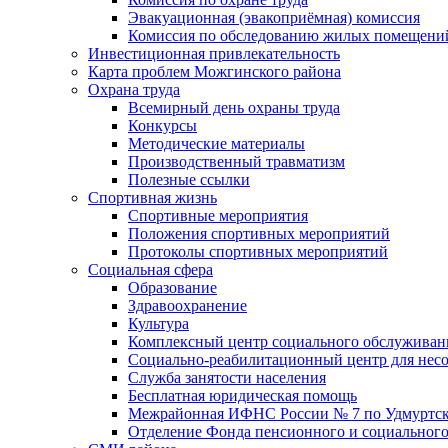
Эвакуационная (эвакоприёмная) комиссия
Комиссия по обследованию жилых помещени
Инвестиционная привлекательность
Карта проблем Можгинского района
Охрана труда
Всемирный день охраны труда
Конкурсы
Методические материалы
Производственный травматизм
Полезные ссылки
Спортивная жизнь
Спортивные мероприятия
Положения спортивных мероприятий
Протоколы спортивных мероприятий
Социальная сфера
Образование
Здравоохранение
Культура
Комплексный центр социального обслуживан
Социально-реабилитационный центр для нес
Служба занятости населения
Бесплатная юридическая помощь
Межрайонная ИФНС России № 7 по Удмуртск
Отделение Фонда пенсионного и социального