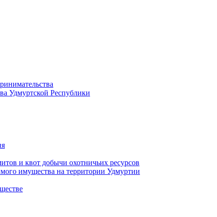
принимательства
тва Удмуртской Республики
ия
тов и квот добычи охотничьих ресурсов
имого имущества на территории Удмуртии
ществе