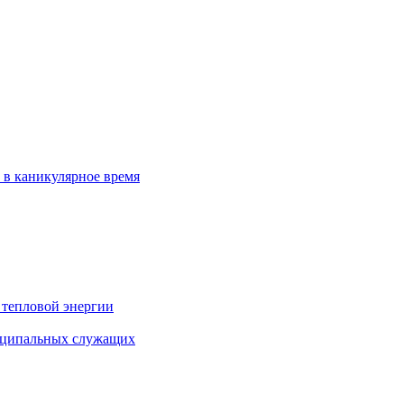
 в каникулярное время
 тепловой энергии
иципальных служащих