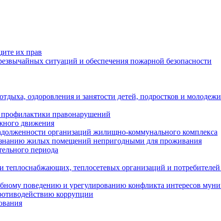
щите их прав
езвычайных ситуаций и обеспечения пожарной безопасности
тдыха, оздоровления и занятости детей, подростков и молодежи
 профилактики правонарушений
ожного движения
задолженности организаций жилищно-коммунального комплекса
ризнанию жилых помещений непригодными для проживания
тельного периода
и теплоснабжающих, теплосетевых организаций и потребителей
ебному поведению и урегулированию конфликта интересов мун
противодействию коррупции
ования