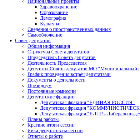
Национальные проекты
Здравоохранение
Образование
Демография
Культура
Сведения о пространственных данных
Самообложение
Совет депутатов
Общая информация
Структура Совета депутатов
Председатель Совета депутатов
Деятельность Председателя
Депутаты Совета депутатов МО "Муниципальный о
График проведения встреч депутатами
Документы о деятельности
Президиум
Постоянные комиссии
Депутатские фракции
Депутатская фракция "ЕДИНАЯ РОССИЯ"
Депутатская фракция "КОММУНИСТИЧЕ
Депутатская фракция "ЛДПР - Либерально-де
Планы работы
Краткие итоги сессии
Явка депутатов на сессии
Отчеты о работе