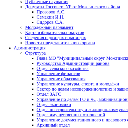
Публичные слушания
Депутаты Госсовета УР от Можгинского района
Прозоров А.С.
Семакин И.Н.
Сидоров С.А.
Молодежный парламент
Карта избирательных округов
Сведения о доходах и расходах
Новости представительного органа
Администрация
Структура
Глава МО "Муниципальный округ Можгински
Руководство Администрации района
Отдел сельского хозяйства
Управление финансов
Управление образования
Управление культуры, спорта и молодёжи
Сектор по делам несовершеннолетних и защит
Отдел ЗАГС
Управление по делам ГО и ЧС, мобилизацион
Отдел экономики
Отдел по строительству и жилищно-коммунал
Отдел имущественных отношений
Управление документационного и правового 
Архивный отдел