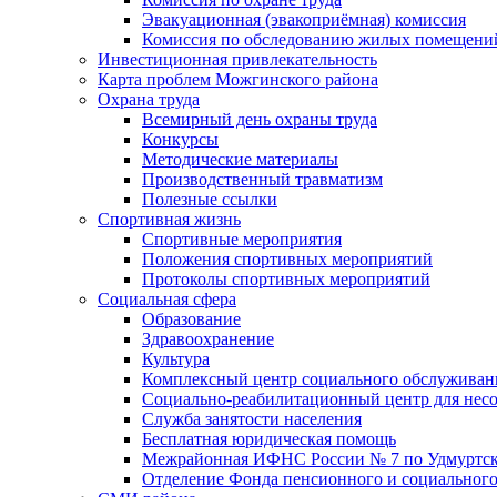
Эвакуационная (эвакоприёмная) комиссия
Комиссия по обследованию жилых помещени
Инвестиционная привлекательность
Карта проблем Можгинского района
Охрана труда
Всемирный день охраны труда
Конкурсы
Методические материалы
Производственный травматизм
Полезные ссылки
Спортивная жизнь
Спортивные мероприятия
Положения спортивных мероприятий
Протоколы спортивных мероприятий
Социальная сфера
Образование
Здравоохранение
Культура
Комплексный центр социального обслуживан
Социально-реабилитационный центр для нес
Служба занятости населения
Бесплатная юридическая помощь
Межрайонная ИФНС России № 7 по Удмуртск
Отделение Фонда пенсионного и социального