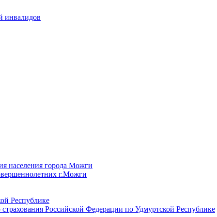
й инвалидов
ия населения города Можги
овершеннолетних г.Можги
ой Республике
 страхования Российской Федерации по Удмуртской Республике