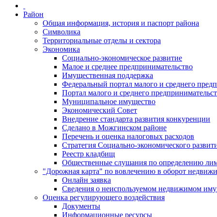
Район
Общая информация, история и паспорт района
Символика
Территориальные отделы и сектора
Экономика
Социально-экономическое развитие
Малое и среднее предпринимательство
Имущественная поддержка
Федеральный портал малого и среднего пред
Портал малого и среднего предпринимательс
Муниципальное имущество
Экономический Совет
Внедрение стандарта развития конкуренции
Сделано в Можгинском районе
Перечень и оценка налоговых расходов
Стратегия Социально-экономического развит
Реестр кладбищ
Общественные слушания по определению лими
"Дорожная карта" по вовлечению в оборот недвиж
Онлайн заявка
Сведения о неиспользуемом недвижимом иму
Оценка регулирующего воздействия
Документы
Информационные ресурсы