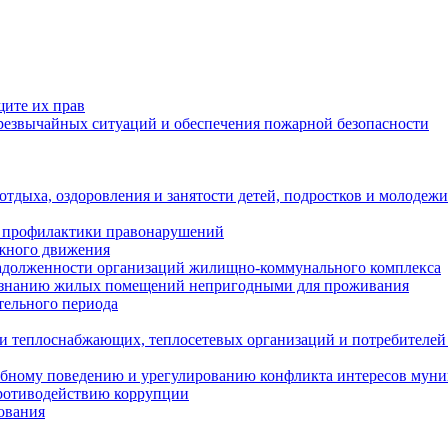
щите их прав
езвычайных ситуаций и обеспечения пожарной безопасности
тдыха, оздоровления и занятости детей, подростков и молодежи
 профилактики правонарушений
ожного движения
задолженности организаций жилищно-коммунального комплекса
ризнанию жилых помещений непригодными для проживания
тельного периода
и теплоснабжающих, теплосетевых организаций и потребителей
ебному поведению и урегулированию конфликта интересов мун
противодействию коррупции
ования