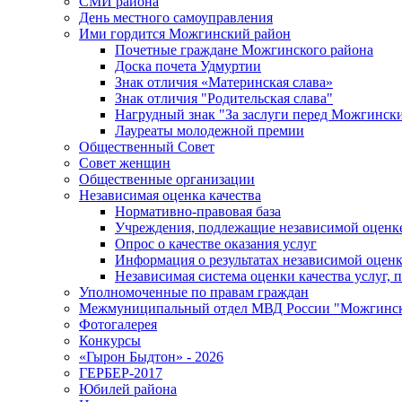
СМИ района
День местного самоуправления
Ими гордится Можгинский район
Почетные граждане Можгинского района
Доска почета Удмуртии
Знак отличия «Материнская слава»
Знак отличия "Родительская слава"
Нагрудный знак "За заслуги перед Можгинск
Лауреаты молодежной премии
Общественный Совет
Совет женщин
Общественные организации
Независимая оценка качества
Нормативно-правовая база
Учреждения, подлежащие независимой оценке
Опрос о качестве оказания услуг
Информация о результатах независимой оценк
Независимая система оценки качества услуг,
Уполномоченные по правам граждан
Межмуниципальный отдел МВД России "Можгинс
Фотогалерея
Конкурсы
«Гырон Быдтон» - 2026
ГЕРБЕР-2017
Юбилей района