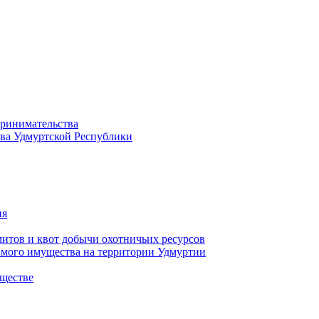
принимательства
тва Удмуртской Республики
ия
тов и квот добычи охотничьих ресурсов
имого имущества на территории Удмуртии
ществе