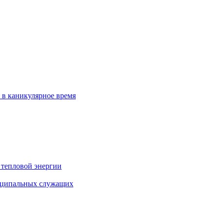
 в каникулярное время
 тепловой энергии
иципальных служащих