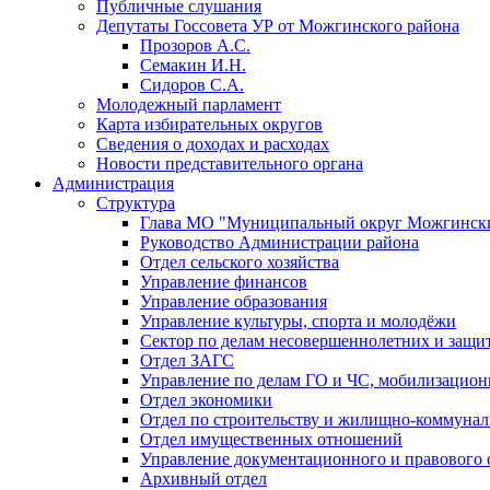
Публичные слушания
Депутаты Госсовета УР от Можгинского района
Прозоров А.С.
Семакин И.Н.
Сидоров С.А.
Молодежный парламент
Карта избирательных округов
Сведения о доходах и расходах
Новости представительного органа
Администрация
Структура
Глава МО "Муниципальный округ Можгински
Руководство Администрации района
Отдел сельского хозяйства
Управление финансов
Управление образования
Управление культуры, спорта и молодёжи
Сектор по делам несовершеннолетних и защит
Отдел ЗАГС
Управление по делам ГО и ЧС, мобилизацион
Отдел экономики
Отдел по строительству и жилищно-коммунал
Отдел имущественных отношений
Управление документационного и правового 
Архивный отдел