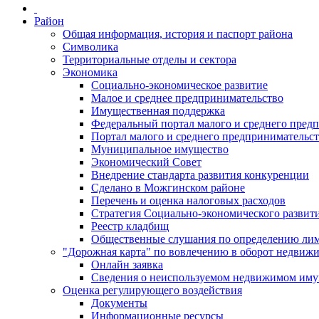
Район
Общая информация, история и паспорт района
Символика
Территориальные отделы и сектора
Экономика
Социально-экономическое развитие
Малое и среднее предпринимательство
Имущественная поддержка
Федеральный портал малого и среднего пред
Портал малого и среднего предпринимательс
Муниципальное имущество
Экономический Совет
Внедрение стандарта развития конкуренции
Сделано в Можгинском районе
Перечень и оценка налоговых расходов
Стратегия Социально-экономического развит
Реестр кладбищ
Общественные слушания по определению лими
"Дорожная карта" по вовлечению в оборот недвиж
Онлайн заявка
Сведения о неиспользуемом недвижимом иму
Оценка регулирующего воздействия
Документы
Информационные ресурсы