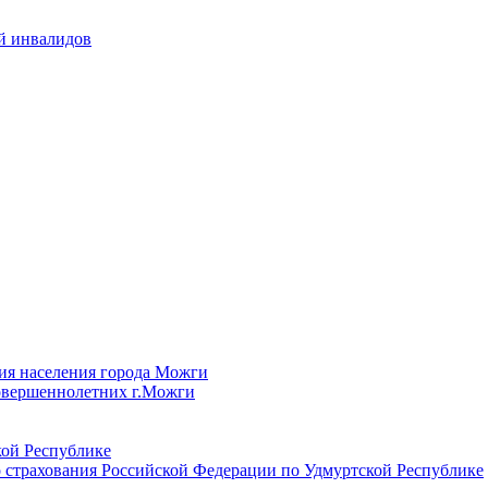
й инвалидов
ия населения города Можги
овершеннолетних г.Можги
ой Республике
 страхования Российской Федерации по Удмуртской Республике