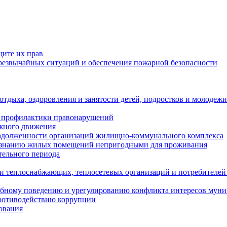
щите их прав
езвычайных ситуаций и обеспечения пожарной безопасности
тдыха, оздоровления и занятости детей, подростков и молодежи
 профилактики правонарушений
ожного движения
задолженности организаций жилищно-коммунального комплекса
ризнанию жилых помещений непригодными для проживания
тельного периода
и теплоснабжающих, теплосетевых организаций и потребителей
ебному поведению и урегулированию конфликта интересов мун
противодействию коррупции
ования