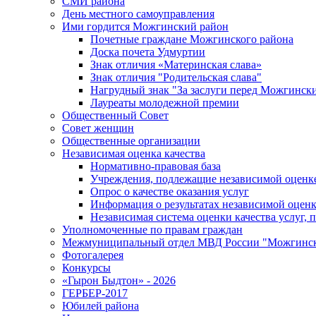
СМИ района
День местного самоуправления
Ими гордится Можгинский район
Почетные граждане Можгинского района
Доска почета Удмуртии
Знак отличия «Материнская слава»
Знак отличия "Родительская слава"
Нагрудный знак "За заслуги перед Можгинск
Лауреаты молодежной премии
Общественный Совет
Совет женщин
Общественные организации
Независимая оценка качества
Нормативно-правовая база
Учреждения, подлежащие независимой оценке
Опрос о качестве оказания услуг
Информация о результатах независимой оценк
Независимая система оценки качества услуг,
Уполномоченные по правам граждан
Межмуниципальный отдел МВД России "Можгинс
Фотогалерея
Конкурсы
«Гырон Быдтон» - 2026
ГЕРБЕР-2017
Юбилей района