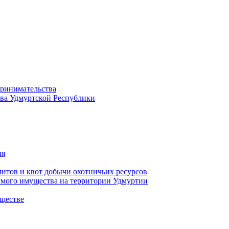
принимательства
тва Удмуртской Республики
ия
тов и квот добычи охотничьих ресурсов
имого имущества на территории Удмуртии
ществе