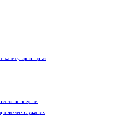
 в каникулярное время
 тепловой энергии
иципальных служащих