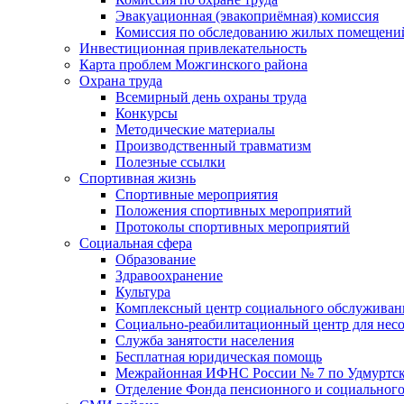
Эвакуационная (эвакоприёмная) комиссия
Комиссия по обследованию жилых помещени
Инвестиционная привлекательность
Карта проблем Можгинского района
Охрана труда
Всемирный день охраны труда
Конкурсы
Методические материалы
Производственный травматизм
Полезные ссылки
Спортивная жизнь
Спортивные мероприятия
Положения спортивных мероприятий
Протоколы спортивных мероприятий
Социальная сфера
Образование
Здравоохранение
Культура
Комплексный центр социального обслуживан
Социально-реабилитационный центр для нес
Служба занятости населения
Бесплатная юридическая помощь
Межрайонная ИФНС России № 7 по Удмуртск
Отделение Фонда пенсионного и социального