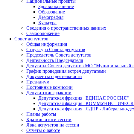
Национальные проекты
Здравоохранение
Образование
Демография
Культура
Сведения о пространственных данных
Самообложение
Совет депутатов
Общая информация
Структура Совета депутатов
Председатель Совета депутатов
Деятельность Председателя
Депутаты Совета депутатов МО "Муниципальный о
График проведения встреч депутатами
Документы о деятельности
Президиум
Постоянные комиссии
Депутатские фракции
Депутатская фракция "ЕДИНАЯ РОССИЯ"
Депутатская фракция "КОММУНИСТИЧЕ
Депутатская фракция "ЛДПР - Либерально-де
Планы работы
Краткие итоги сессии
Явка депутатов на сессии
Отчеты о работе