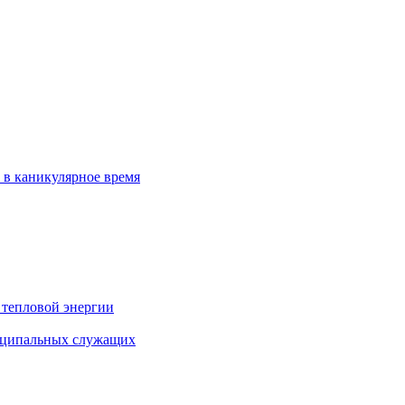
 в каникулярное время
 тепловой энергии
иципальных служащих