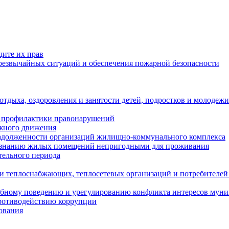
щите их прав
езвычайных ситуаций и обеспечения пожарной безопасности
тдыха, оздоровления и занятости детей, подростков и молодежи
 профилактики правонарушений
ожного движения
задолженности организаций жилищно-коммунального комплекса
ризнанию жилых помещений непригодными для проживания
тельного периода
и теплоснабжающих, теплосетевых организаций и потребителей
ебному поведению и урегулированию конфликта интересов мун
противодействию коррупции
ования