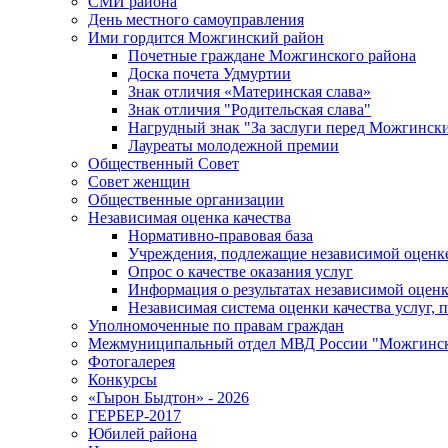
СМИ района
День местного самоуправления
Ими гордится Можгинский район
Почетные граждане Можгинского района
Доска почета Удмуртии
Знак отличия «Материнская слава»
Знак отличия "Родительская слава"
Нагрудный знак "За заслуги перед Можгинск
Лауреаты молодежной премии
Общественный Совет
Совет женщин
Общественные организации
Независимая оценка качества
Нормативно-правовая база
Учреждения, подлежащие независимой оценке
Опрос о качестве оказания услуг
Информация о результатах независимой оценк
Независимая система оценки качества услуг,
Уполномоченные по правам граждан
Межмуниципальный отдел МВД России "Можгинс
Фотогалерея
Конкурсы
«Гырон Быдтон» - 2026
ГЕРБЕР-2017
Юбилей района