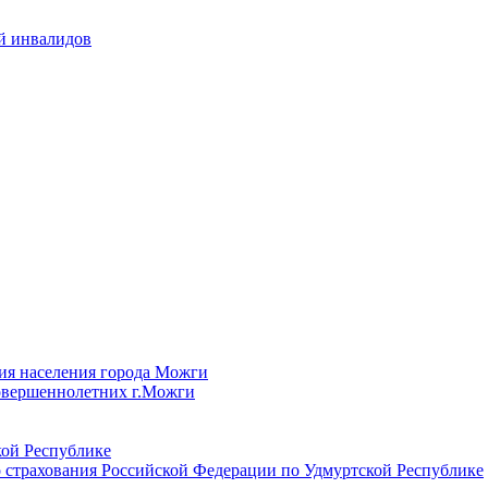
й инвалидов
ия населения города Можги
овершеннолетних г.Можги
ой Республике
 страхования Российской Федерации по Удмуртской Республике