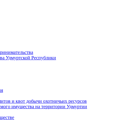
принимательства
тва Удмуртской Республики
ия
тов и квот добычи охотничьих ресурсов
имого имущества на территории Удмуртии
ществе