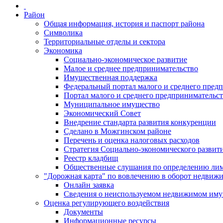
Район
Общая информация, история и паспорт района
Символика
Территориальные отделы и сектора
Экономика
Социально-экономическое развитие
Малое и среднее предпринимательство
Имущественная поддержка
Федеральный портал малого и среднего пред
Портал малого и среднего предпринимательс
Муниципальное имущество
Экономический Совет
Внедрение стандарта развития конкуренции
Сделано в Можгинском районе
Перечень и оценка налоговых расходов
Стратегия Социально-экономического развит
Реестр кладбищ
Общественные слушания по определению лими
"Дорожная карта" по вовлечению в оборот недвиж
Онлайн заявка
Сведения о неиспользуемом недвижимом иму
Оценка регулирующего воздействия
Документы
Информационные ресурсы