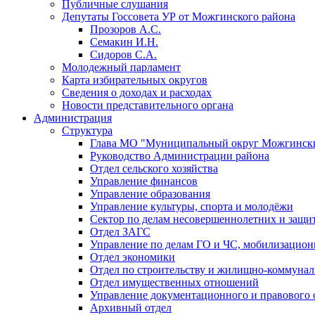
Публичные слушания
Депутаты Госсовета УР от Можгинского района
Прозоров А.С.
Семакин И.Н.
Сидоров С.А.
Молодежный парламент
Карта избирательных округов
Сведения о доходах и расходах
Новости представительного органа
Администрация
Структура
Глава МО "Муниципальный округ Можгински
Руководство Администрации района
Отдел сельского хозяйства
Управление финансов
Управление образования
Управление культуры, спорта и молодёжи
Сектор по делам несовершеннолетних и защит
Отдел ЗАГС
Управление по делам ГО и ЧС, мобилизацион
Отдел экономики
Отдел по строительству и жилищно-коммунал
Отдел имущественных отношений
Управление документационного и правового 
Архивный отдел