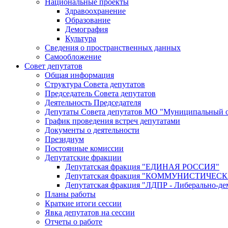
Национальные проекты
Здравоохранение
Образование
Демография
Культура
Сведения о пространственных данных
Самообложение
Совет депутатов
Общая информация
Структура Совета депутатов
Председатель Совета депутатов
Деятельность Председателя
Депутаты Совета депутатов МО "Муниципальный о
График проведения встреч депутатами
Документы о деятельности
Президиум
Постоянные комиссии
Депутатские фракции
Депутатская фракция "ЕДИНАЯ РОССИЯ"
Депутатская фракция "КОММУНИСТИЧЕ
Депутатская фракция "ЛДПР - Либерально-де
Планы работы
Краткие итоги сессии
Явка депутатов на сессии
Отчеты о работе