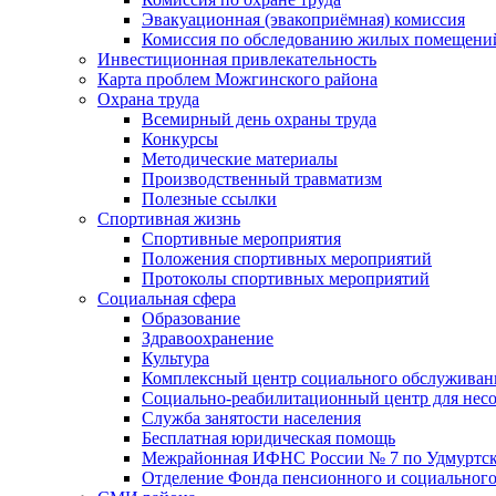
Эвакуационная (эвакоприёмная) комиссия
Комиссия по обследованию жилых помещени
Инвестиционная привлекательность
Карта проблем Можгинского района
Охрана труда
Всемирный день охраны труда
Конкурсы
Методические материалы
Производственный травматизм
Полезные ссылки
Спортивная жизнь
Спортивные мероприятия
Положения спортивных мероприятий
Протоколы спортивных мероприятий
Социальная сфера
Образование
Здравоохранение
Культура
Комплексный центр социального обслуживан
Социально-реабилитационный центр для нес
Служба занятости населения
Бесплатная юридическая помощь
Межрайонная ИФНС России № 7 по Удмуртск
Отделение Фонда пенсионного и социального