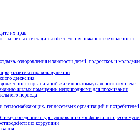
щите их прав
езвычайных ситуаций и обеспечения пожарной безопасности
тдыха, оздоровления и занятости детей, подростков и молодежи
 профилактики правонарушений
ожного движения
задолженности организаций жилищно-коммунального комплекса
ризнанию жилых помещений непригодными для проживания
тельного периода
и теплоснабжающих, теплосетевых организаций и потребителей
ебному поведению и урегулированию конфликта интересов мун
противодействию коррупции
ования