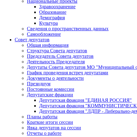
Национальные проекты
Здравоохранение
Образование
Демография
Культура
Сведения о пространственных данных
Самообложение
Совет депутатов
Общая информация
Структура Совета депутатов
Председатель Совета депутатов
Деятельность Председателя
Депутаты Совета депутатов МО "Муниципальный о
График проведения встреч депутатами
Документы о деятельности
Президиум
Постоянные комиссии
Депутатские фракции
Депутатская фракция "ЕДИНАЯ РОССИЯ"
Депутатская фракция "КОММУНИСТИЧЕ
Депутатская фракция "ЛДПР - Либерально-де
Планы работы
Краткие итоги сессии
Явка депутатов на сессии
Отчеты о работе