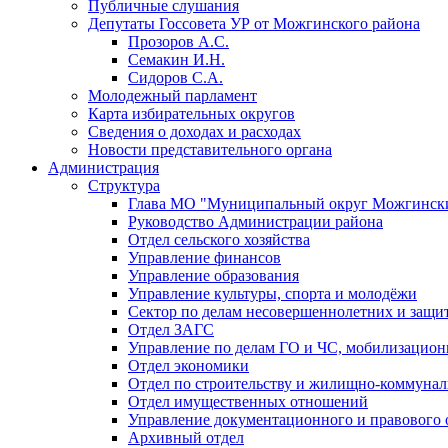
Публичные слушания
Депутаты Госсовета УР от Можгинского района
Прозоров А.С.
Семакин И.Н.
Сидоров С.А.
Молодежный парламент
Карта избирательных округов
Сведения о доходах и расходах
Новости представительного органа
Администрация
Структура
Глава МО "Муниципальный округ Можгински
Руководство Администрации района
Отдел сельского хозяйства
Управление финансов
Управление образования
Управление культуры, спорта и молодёжи
Сектор по делам несовершеннолетних и защит
Отдел ЗАГС
Управление по делам ГО и ЧС, мобилизацион
Отдел экономики
Отдел по строительству и жилищно-коммунал
Отдел имущественных отношений
Управление документационного и правового 
Архивный отдел