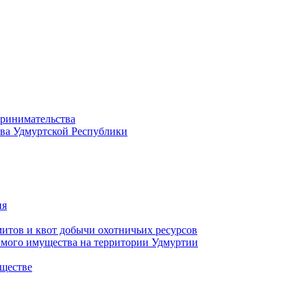
принимательства
тва Удмуртской Республики
ия
тов и квот добычи охотничьих ресурсов
имого имущества на территории Удмуртии
ществе