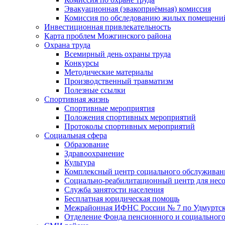
Эвакуационная (эвакоприёмная) комиссия
Комиссия по обследованию жилых помещени
Инвестиционная привлекательность
Карта проблем Можгинского района
Охрана труда
Всемирный день охраны труда
Конкурсы
Методические материалы
Производственный травматизм
Полезные ссылки
Спортивная жизнь
Спортивные мероприятия
Положения спортивных мероприятий
Протоколы спортивных мероприятий
Социальная сфера
Образование
Здравоохранение
Культура
Комплексный центр социального обслуживан
Социально-реабилитационный центр для нес
Служба занятости населения
Бесплатная юридическая помощь
Межрайонная ИФНС России № 7 по Удмуртск
Отделение Фонда пенсионного и социального