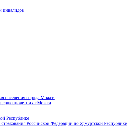
й инвалидов
ия населения города Можги
овершеннолетних г.Можги
ой Республике
 страхования Российской Федерации по Удмуртской Республике