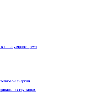
 в каникулярное время
 тепловой энергии
иципальных служащих