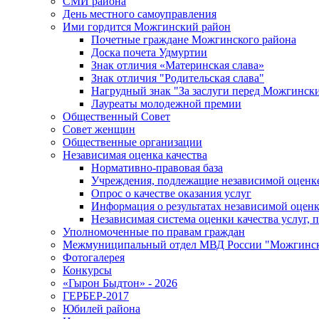
СМИ района
День местного самоуправления
Ими гордится Можгинский район
Почетные граждане Можгинского района
Доска почета Удмуртии
Знак отличия «Материнская слава»
Знак отличия "Родительская слава"
Нагрудный знак "За заслуги перед Можгинск
Лауреаты молодежной премии
Общественный Совет
Совет женщин
Общественные организации
Независимая оценка качества
Нормативно-правовая база
Учреждения, подлежащие независимой оценке
Опрос о качестве оказания услуг
Информация о результатах независимой оценк
Независимая система оценки качества услуг,
Уполномоченные по правам граждан
Межмуниципальный отдел МВД России "Можгинс
Фотогалерея
Конкурсы
«Гырон Быдтон» - 2026
ГЕРБЕР-2017
Юбилей района