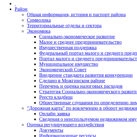
Район
Общая информация, история и паспорт района
Символика
Территориальные отделы и сектора
Экономика
Социально-экономическое развитие
Малое и среднее предпринимательство
Имущественная поддержка
Федеральный портал малого и среднего пред
Портал малого и среднего предпринимательс
Муниципальное имущество
Экономический Совет
Внедрение стандарта развития конкуренции
Сделано в Можгинском районе
Перечень и оценка налоговых расходов
Стратегия Социально-экономического развит
Реестр кладбищ
Общественные слушания по определению лими
"Дорожная карта" по вовлечению в оборот недвиж
Онлайн заявка
Сведения о неиспользуемом недвижимом иму
Оценка регулирующего воздействия
Документы
Информационные ресурсы