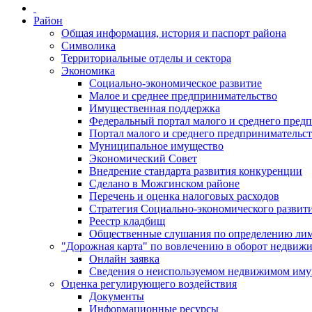
Район
Общая информация, история и паспорт района
Символика
Территориальные отделы и сектора
Экономика
Социально-экономическое развитие
Малое и среднее предпринимательство
Имущественная поддержка
Федеральный портал малого и среднего пред
Портал малого и среднего предпринимательс
Муниципальное имущество
Экономический Совет
Внедрение стандарта развития конкуренции
Сделано в Можгинском районе
Перечень и оценка налоговых расходов
Стратегия Социально-экономического развит
Реестр кладбищ
Общественные слушания по определению лими
"Дорожная карта" по вовлечению в оборот недвиж
Онлайн заявка
Сведения о неиспользуемом недвижимом иму
Оценка регулирующего воздействия
Документы
Информационные ресурсы