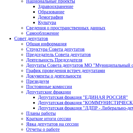
Национальные проекты
Здравоохранение
Образование
Демография
Культура
Сведения о пространственных данных
Самообложение
Совет депутатов
Общая информация
Структура Совета депутатов
Председатель Совета депутатов
Деятельность Председателя
Депутаты Совета депутатов МО "Муниципальный о
График проведения встреч депутатами
Документы о деятельности
Президиум
Постоянные комиссии
Депутатские фракции
Депутатская фракция "ЕДИНАЯ РОССИЯ"
Депутатская фракция "КОММУНИСТИЧЕ
Депутатская фракция "ЛДПР - Либерально-де
Планы работы
Краткие итоги сессии
Явка депутатов на сессии
Отчеты о работе