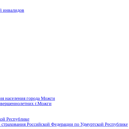
й инвалидов
ия населения города Можги
овершеннолетних г.Можги
ой Республике
 страхования Российской Федерации по Удмуртской Республике