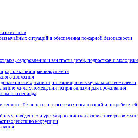
щите их прав
езвычайных ситуаций и обеспечения пожарной безопасности
тдыха, оздоровления и занятости детей, подростков и молодежи
 профилактики правонарушений
ожного движения
задолженности организаций жилищно-коммунального комплекса
ризнанию жилых помещений непригодными для проживания
тельного периода
и теплоснабжающих, теплосетевых организаций и потребителей
ебному поведению и урегулированию конфликта интересов мун
противодействию коррупции
ования