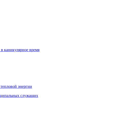
 в каникулярное время
 тепловой энергии
иципальных служащих