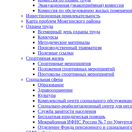
Эвакуационная (эвакоприёмная) комиссия
Комиссия по обследованию жилых помещени
Инвестиционная привлекательность
Карта проблем Можгинского района
Охрана труда
Всемирный день охраны труда
Конкурсы
Методические материалы
Производственный травматизм
Полезные ссылки
Спортивная жизнь
Спортивные мероприятия
Положения спортивных мероприятий
Протоколы спортивных мероприятий
Социальная сфера
Образование
Здравоохранение
Культура
Комплексный центр социального обслуживан
Социально-реабилитационный центр для нес
Служба занятости населения
Бесплатная юридическая помощь
Межрайонная ИФНС России № 7 по Удмуртск
Отделение Фонда пенсионного и социального