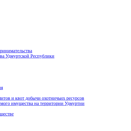
принимательства
тва Удмуртской Республики
ия
тов и квот добычи охотничьих ресурсов
имого имущества на территории Удмуртии
ществе