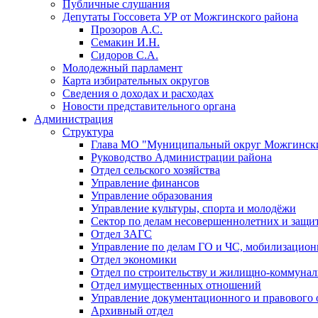
Публичные слушания
Депутаты Госсовета УР от Можгинского района
Прозоров А.С.
Семакин И.Н.
Сидоров С.А.
Молодежный парламент
Карта избирательных округов
Сведения о доходах и расходах
Новости представительного органа
Администрация
Структура
Глава МО "Муниципальный округ Можгински
Руководство Администрации района
Отдел сельского хозяйства
Управление финансов
Управление образования
Управление культуры, спорта и молодёжи
Сектор по делам несовершеннолетних и защит
Отдел ЗАГС
Управление по делам ГО и ЧС, мобилизацион
Отдел экономики
Отдел по строительству и жилищно-коммунал
Отдел имущественных отношений
Управление документационного и правового 
Архивный отдел