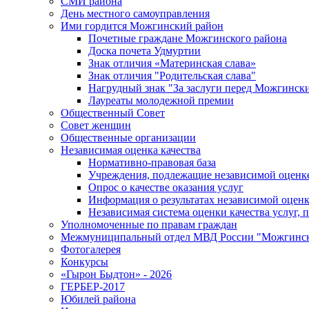
СМИ района
День местного самоуправления
Ими гордится Можгинский район
Почетные граждане Можгинского района
Доска почета Удмуртии
Знак отличия «Материнская слава»
Знак отличия "Родительская слава"
Нагрудный знак "За заслуги перед Можгинск
Лауреаты молодежной премии
Общественный Совет
Совет женщин
Общественные организации
Независимая оценка качества
Нормативно-правовая база
Учреждения, подлежащие независимой оценке
Опрос о качестве оказания услуг
Информация о результатах независимой оценк
Независимая система оценки качества услуг,
Уполномоченные по правам граждан
Межмуниципальный отдел МВД России "Можгинс
Фотогалерея
Конкурсы
«Гырон Быдтон» - 2026
ГЕРБЕР-2017
Юбилей района