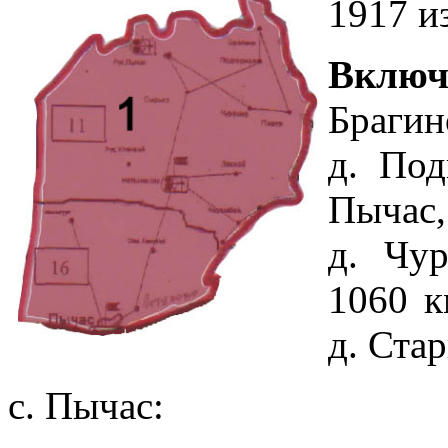
1917 и
Включ
Брагин
д. Под
Пычас,
д. Чу
1060 к
д. Ста
с. Пычас: