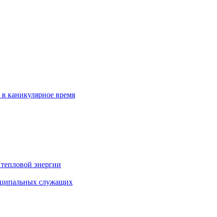
 в каникулярное время
 тепловой энергии
иципальных служащих