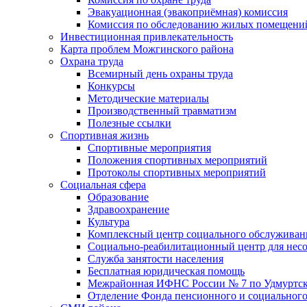
Эвакуационная (эвакоприёмная) комиссия
Комиссия по обследованию жилых помещени
Инвестиционная привлекательность
Карта проблем Можгинского района
Охрана труда
Всемирный день охраны труда
Конкурсы
Методические материалы
Производственный травматизм
Полезные ссылки
Спортивная жизнь
Спортивные мероприятия
Положения спортивных мероприятий
Протоколы спортивных мероприятий
Социальная сфера
Образование
Здравоохранение
Культура
Комплексный центр социального обслуживан
Социально-реабилитационный центр для нес
Служба занятости населения
Бесплатная юридическая помощь
Межрайонная ИФНС России № 7 по Удмуртск
Отделение Фонда пенсионного и социального