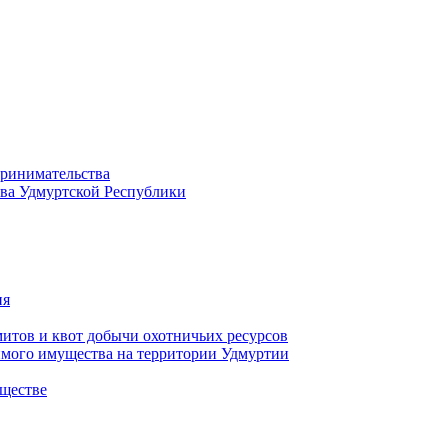
принимательства
тва Удмуртской Республики
ия
тов и квот добычи охотничьих ресурсов
имого имущества на территории Удмуртии
ществе