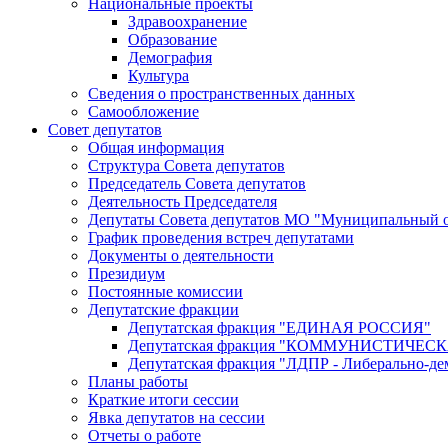
Национальные проекты
Здравоохранение
Образование
Демография
Культура
Сведения о пространственных данных
Самообложение
Совет депутатов
Общая информация
Структура Совета депутатов
Председатель Совета депутатов
Деятельность Председателя
Депутаты Совета депутатов МО "Муниципальный о
График проведения встреч депутатами
Документы о деятельности
Президиум
Постоянные комиссии
Депутатские фракции
Депутатская фракция "ЕДИНАЯ РОССИЯ"
Депутатская фракция "КОММУНИСТИЧЕ
Депутатская фракция "ЛДПР - Либерально-де
Планы работы
Краткие итоги сессии
Явка депутатов на сессии
Отчеты о работе