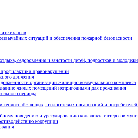
щите их прав
езвычайных ситуаций и обеспечения пожарной безопасности
тдыха, оздоровления и занятости детей, подростков и молодежи
 профилактики правонарушений
ожного движения
задолженности организаций жилищно-коммунального комплекса
ризнанию жилых помещений непригодными для проживания
тельного периода
и теплоснабжающих, теплосетевых организаций и потребителей
ебному поведению и урегулированию конфликта интересов мун
противодействию коррупции
ования