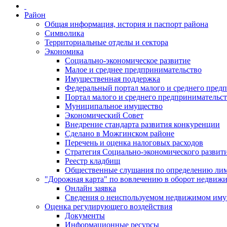
Район
Общая информация, история и паспорт района
Символика
Территориальные отделы и сектора
Экономика
Социально-экономическое развитие
Малое и среднее предпринимательство
Имущественная поддержка
Федеральный портал малого и среднего пред
Портал малого и среднего предпринимательс
Муниципальное имущество
Экономический Совет
Внедрение стандарта развития конкуренции
Сделано в Можгинском районе
Перечень и оценка налоговых расходов
Стратегия Социально-экономического развит
Реестр кладбищ
Общественные слушания по определению лими
"Дорожная карта" по вовлечению в оборот недвиж
Онлайн заявка
Сведения о неиспользуемом недвижимом иму
Оценка регулирующего воздействия
Документы
Информационные ресурсы