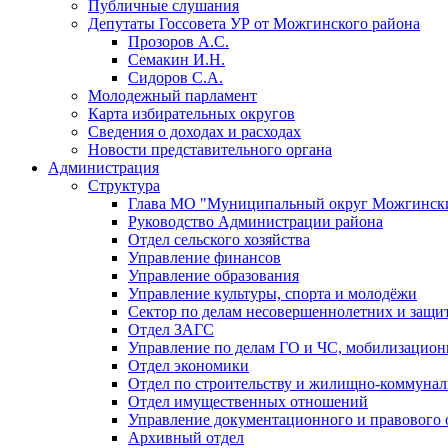
Публичные слушания
Депутаты Госсовета УР от Можгинского района
Прозоров А.С.
Семакин И.Н.
Сидоров С.А.
Молодежный парламент
Карта избирательных округов
Сведения о доходах и расходах
Новости представительного органа
Администрация
Структура
Глава МО "Муниципальный округ Можгински
Руководство Администрации района
Отдел сельского хозяйства
Управление финансов
Управление образования
Управление культуры, спорта и молодёжи
Сектор по делам несовершеннолетних и защит
Отдел ЗАГС
Управление по делам ГО и ЧС, мобилизацион
Отдел экономики
Отдел по строительству и жилищно-коммунал
Отдел имущественных отношений
Управление документационного и правового 
Архивный отдел