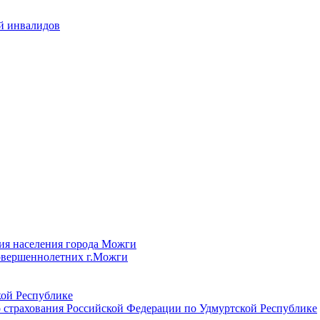
й инвалидов
ия населения города Можги
овершеннолетних г.Можги
ой Республике
 страхования Российской Федерации по Удмуртской Республике