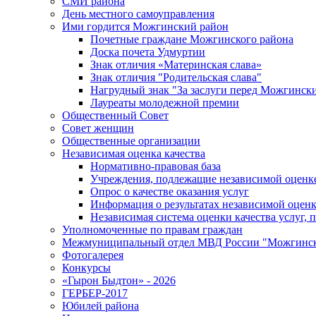
СМИ района
День местного самоуправления
Ими гордится Можгинский район
Почетные граждане Можгинского района
Доска почета Удмуртии
Знак отличия «Материнская слава»
Знак отличия "Родительская слава"
Нагрудный знак "За заслуги перед Можгинск
Лауреаты молодежной премии
Общественный Совет
Совет женщин
Общественные организации
Независимая оценка качества
Нормативно-правовая база
Учреждения, подлежащие независимой оценке
Опрос о качестве оказания услуг
Информация о результатах независимой оценк
Независимая система оценки качества услуг,
Уполномоченные по правам граждан
Межмуниципальный отдел МВД России "Можгинс
Фотогалерея
Конкурсы
«Гырон Быдтон» - 2026
ГЕРБЕР-2017
Юбилей района