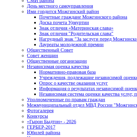
СМИ района
День местного самоуправления
Ими гордится Можгинский район
Почетные граждане Можгинского района
Доска почета Удмуртии
Знак отличия «Материнская слава»
Знак отличия "Родительская слава"
Нагрудный знак "За заслуги перед Можгинск
Лауреаты молодежной премии
Общественный Совет
Совет женщин
Общественные организации
Независимая оценка качества
Нормативно-правовая база
Учреждения, подлежащие независимой оценке
Опрос о качестве оказания услуг
Информация о результатах независимой оценк
Независимая система оценки качества услуг,
Уполномоченные по правам граждан
Межмуниципальный отдел МВД России "Можгинс
Фотогалерея
Конкурсы
«Гырон Быдтон» - 2026
ГЕРБЕР-2017
Юбилей района