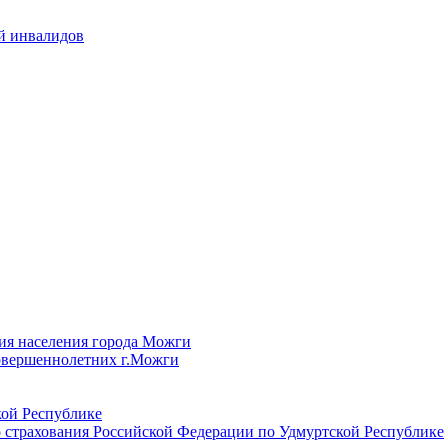
й инвалидов
ия населения города Можги
овершеннолетних г.Можги
ой Республике
 страхования Российской Федерации по Удмуртской Республике