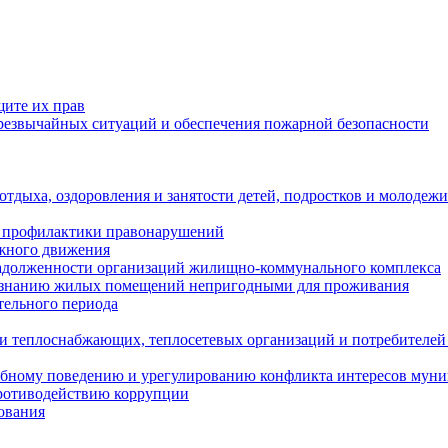
щите их прав
езвычайных ситуаций и обеспечения пожарной безопасности
тдыха, оздоровления и занятости детей, подростков и молодежи
 профилактики правонарушений
ожного движения
задолженности организаций жилищно-коммунального комплекса
ризнанию жилых помещений непригодными для проживания
тельного периода
и теплоснабжающих, теплосетевых организаций и потребителей
ебному поведению и урегулированию конфликта интересов мун
противодействию коррупции
ования