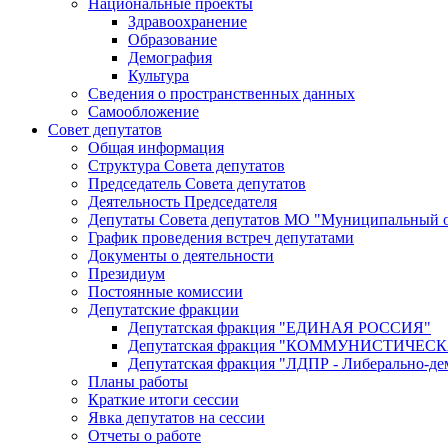
Национальные проекты
Здравоохранение
Образование
Демография
Культура
Сведения о пространственных данных
Самообложение
Совет депутатов
Общая информация
Структура Совета депутатов
Председатель Совета депутатов
Деятельность Председателя
Депутаты Совета депутатов МО "Муниципальный о
График проведения встреч депутатами
Документы о деятельности
Президиум
Постоянные комиссии
Депутатские фракции
Депутатская фракция "ЕДИНАЯ РОССИЯ"
Депутатская фракция "КОММУНИСТИЧЕ
Депутатская фракция "ЛДПР - Либерально-де
Планы работы
Краткие итоги сессии
Явка депутатов на сессии
Отчеты о работе