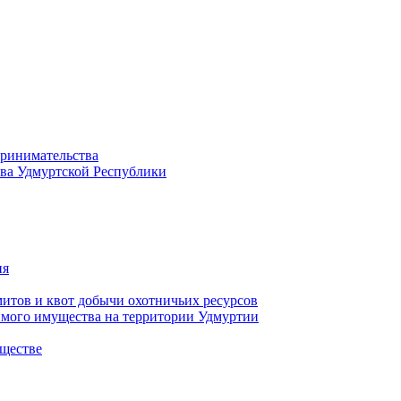
принимательства
тва Удмуртской Республики
ия
тов и квот добычи охотничьих ресурсов
имого имущества на территории Удмуртии
ществе