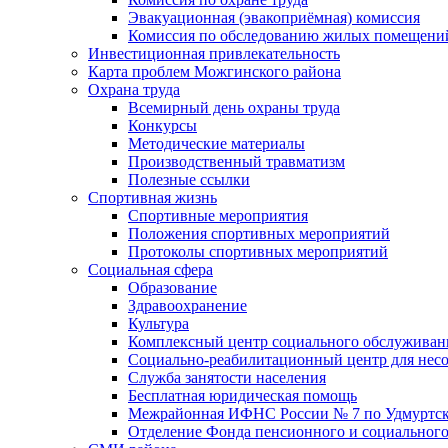
Эвакуационная (эвакоприёмная) комиссия
Комиссия по обследованию жилых помещени
Инвестиционная привлекательность
Карта проблем Можгинского района
Охрана труда
Всемирный день охраны труда
Конкурсы
Методические материалы
Производственный травматизм
Полезные ссылки
Спортивная жизнь
Спортивные мероприятия
Положения спортивных мероприятий
Протоколы спортивных мероприятий
Социальная сфера
Образование
Здравоохранение
Культура
Комплексный центр социального обслуживан
Социально-реабилитационный центр для нес
Служба занятости населения
Бесплатная юридическая помощь
Межрайонная ИФНС России № 7 по Удмуртск
Отделение Фонда пенсионного и социального