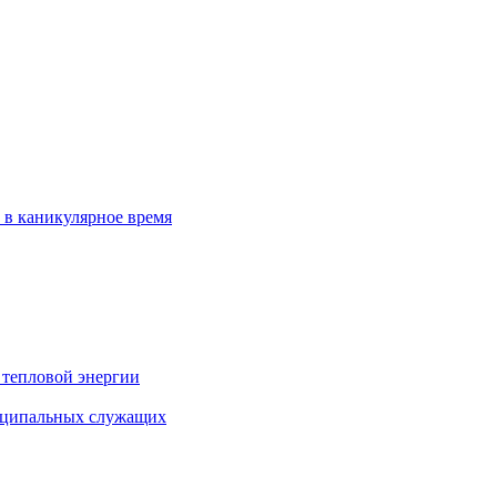
 в каникулярное время
 тепловой энергии
иципальных служащих