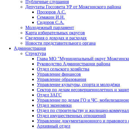
Публичные слушания
Депутаты Госсовета УР от Можгинского района
Прозоров А.С.
Семакин И.Н.
Сидоров С.А.
Молодежный парламент
Карта избирательных округов
Сведения о доходах и расходах
Новости представительного органа
Администрация
Структура
Глава МО "Муниципальный округ Можгински
Руководство Администрации района
Отдел сельского хозяйства
Управление финансов
Управление образования
Управление культуры, спорта и молодёжи
Сектор по делам несовершеннолетних и защит
Отдел ЗАГС
Управление по делам ГО и ЧС, мобилизацион
Отдел экономики
Отдел по строительству и жилищно-коммунал
Отдел имущественных отношений
Управление документационного и правового 
Архивный отдел