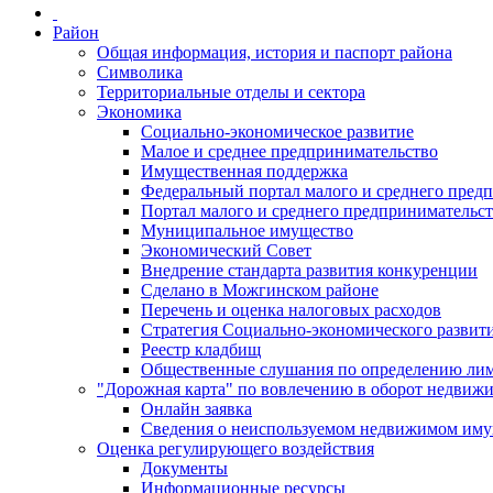
Район
Общая информация, история и паспорт района
Символика
Территориальные отделы и сектора
Экономика
Социально-экономическое развитие
Малое и среднее предпринимательство
Имущественная поддержка
Федеральный портал малого и среднего пред
Портал малого и среднего предпринимательс
Муниципальное имущество
Экономический Совет
Внедрение стандарта развития конкуренции
Сделано в Можгинском районе
Перечень и оценка налоговых расходов
Стратегия Социально-экономического развит
Реестр кладбищ
Общественные слушания по определению лими
"Дорожная карта" по вовлечению в оборот недвиж
Онлайн заявка
Сведения о неиспользуемом недвижимом иму
Оценка регулирующего воздействия
Документы
Информационные ресурсы