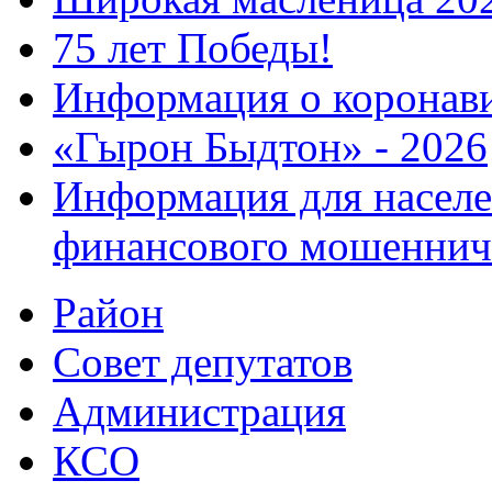
75 лет Победы!
Информация о коронав
«Гырон Быдтон» - 2026
Информация для населе
финансового мошеннич
Район
Совет депутатов
Администрация
КСО