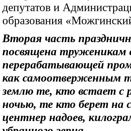
депутатов и Администра
образования «Можгински
Вторая часть празднич
посвящена труженикам с
перерабатывающей пром
как самоотверженным т
землю те, кто встает с
ночью, те кто берет на 
центнер надоев, килогр
убранного зерна…