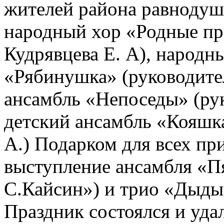
жителей района равнодуш
народный хор «Родные пр
Кудрявцева Е. А), народн
«Рябинушка» (руководител
ансамбль «Непоседы» (рук
детский ансамбль «Кояшк
А.) Подарком для всех пр
выступление ансамбля «П
С.Кайсин») и трио «Дыдык
Праздник состоялся и удал