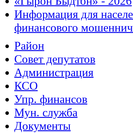
«Гырон Быдтон» - 2026
Информация для населе
финансового мошеннич
Район
Совет депутатов
Администрация
КСО
Упр. финансов
Мун. служба
Документы