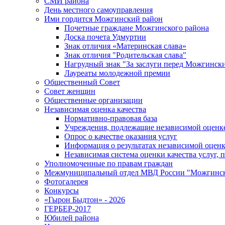
СМИ района
День местного самоуправления
Ими гордится Можгинский район
Почетные граждане Можгинского района
Доска почета Удмуртии
Знак отличия «Материнская слава»
Знак отличия "Родительская слава"
Нагрудный знак "За заслуги перед Можгинск
Лауреаты молодежной премии
Общественный Совет
Совет женщин
Общественные организации
Независимая оценка качества
Нормативно-правовая база
Учреждения, подлежащие независимой оценке
Опрос о качестве оказания услуг
Информация о результатах независимой оценк
Независимая система оценки качества услуг,
Уполномоченные по правам граждан
Межмуниципальный отдел МВД России "Можгинс
Фотогалерея
Конкурсы
«Гырон Быдтон» - 2026
ГЕРБЕР-2017
Юбилей района