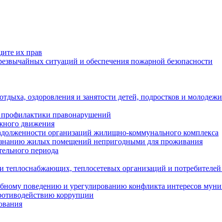
щите их прав
езвычайных ситуаций и обеспечения пожарной безопасности
тдыха, оздоровления и занятости детей, подростков и молодежи
 профилактики правонарушений
ожного движения
задолженности организаций жилищно-коммунального комплекса
ризнанию жилых помещений непригодными для проживания
тельного периода
и теплоснабжающих, теплосетевых организаций и потребителей
ебному поведению и урегулированию конфликта интересов мун
противодействию коррупции
ования