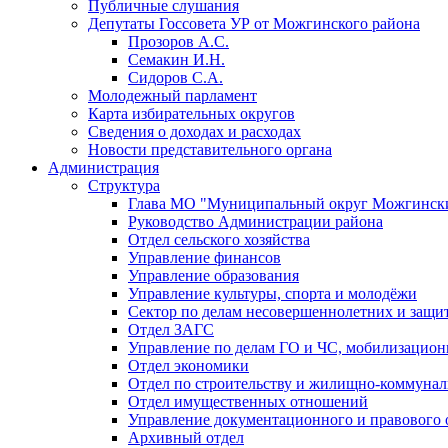
Публичные слушания
Депутаты Госсовета УР от Можгинского района
Прозоров А.С.
Семакин И.Н.
Сидоров С.А.
Молодежный парламент
Карта избирательных округов
Сведения о доходах и расходах
Новости представительного органа
Администрация
Структура
Глава МО "Муниципальный округ Можгински
Руководство Администрации района
Отдел сельского хозяйства
Управление финансов
Управление образования
Управление культуры, спорта и молодёжи
Сектор по делам несовершеннолетних и защит
Отдел ЗАГС
Управление по делам ГО и ЧС, мобилизацион
Отдел экономики
Отдел по строительству и жилищно-коммунал
Отдел имущественных отношений
Управление документационного и правового 
Архивный отдел