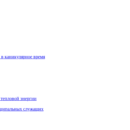
 в каникулярное время
 тепловой энергии
иципальных служащих