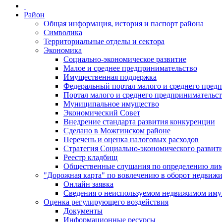
Район
Общая информация, история и паспорт района
Символика
Территориальные отделы и сектора
Экономика
Социально-экономическое развитие
Малое и среднее предпринимательство
Имущественная поддержка
Федеральный портал малого и среднего пред
Портал малого и среднего предпринимательс
Муниципальное имущество
Экономический Совет
Внедрение стандарта развития конкуренции
Сделано в Можгинском районе
Перечень и оценка налоговых расходов
Стратегия Социально-экономического развит
Реестр кладбищ
Общественные слушания по определению лими
"Дорожная карта" по вовлечению в оборот недвиж
Онлайн заявка
Сведения о неиспользуемом недвижимом иму
Оценка регулирующего воздействия
Документы
Информационные ресурсы