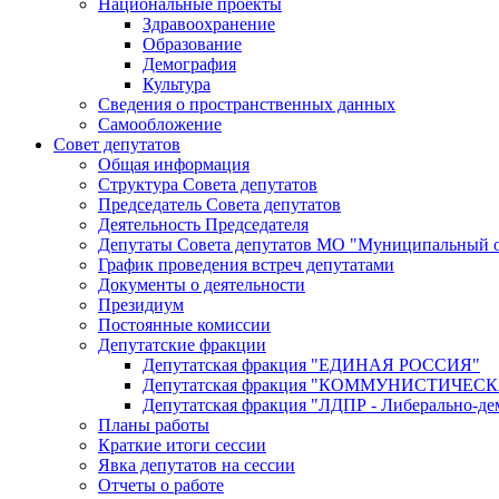
Национальные проекты
Здравоохранение
Образование
Демография
Культура
Сведения о пространственных данных
Самообложение
Совет депутатов
Общая информация
Структура Совета депутатов
Председатель Совета депутатов
Деятельность Председателя
Депутаты Совета депутатов МО "Муниципальный о
График проведения встреч депутатами
Документы о деятельности
Президиум
Постоянные комиссии
Депутатские фракции
Депутатская фракция "ЕДИНАЯ РОССИЯ"
Депутатская фракция "КОММУНИСТИЧЕ
Депутатская фракция "ЛДПР - Либерально-де
Планы работы
Краткие итоги сессии
Явка депутатов на сессии
Отчеты о работе