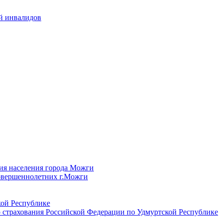
й инвалидов
ия населения города Можги
овершеннолетних г.Можги
ой Республике
 страхования Российской Федерации по Удмуртской Республике