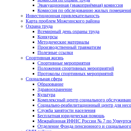
Эвакуационная (эвакоприёмная) комиссия
Комиссия по обследованию жилых помещени
Инвестиционная привлекательность
Карта проблем Можгинского района
Охрана труда
Всемирный день охраны труда
Конкурсы
Методические материалы
Производственный травматизм
Полезные ссылки
Спортивная жизнь
Спортивные мероприятия
Положения спортивных мероприятий
Протоколы спортивных мероприятий
Социальная сфера
Образование
Здравоохранение
Культура
Комплексный центр социального обслуживан
Социально-реабилитационный центр для нес
Служба занятости населения
Бесплатная юридическая помощь
Межрайонная ИФНС России № 7 по Удмуртск
Отделение Фонда пенсионного и социального