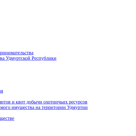
принимательства
тва Удмуртской Республики
ия
тов и квот добычи охотничьих ресурсов
имого имущества на территории Удмуртии
ществе