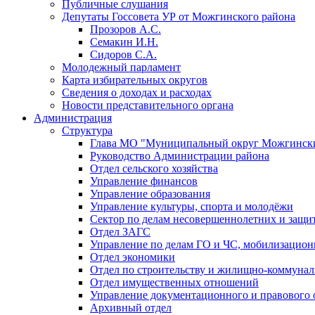
Публичные слушания
Депутаты Госсовета УР от Можгинского района
Прозоров А.С.
Семакин И.Н.
Сидоров С.А.
Молодежный парламент
Карта избирательных округов
Сведения о доходах и расходах
Новости представительного органа
Администрация
Структура
Глава МО "Муниципальный округ Можгински
Руководство Администрации района
Отдел сельского хозяйства
Управление финансов
Управление образования
Управление культуры, спорта и молодёжи
Сектор по делам несовершеннолетних и защит
Отдел ЗАГС
Управление по делам ГО и ЧС, мобилизацион
Отдел экономики
Отдел по строительству и жилищно-коммунал
Отдел имущественных отношений
Управление документационного и правового 
Архивный отдел