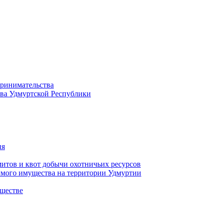
принимательства
тва Удмуртской Республики
ия
тов и квот добычи охотничьих ресурсов
имого имущества на территории Удмуртии
ществе