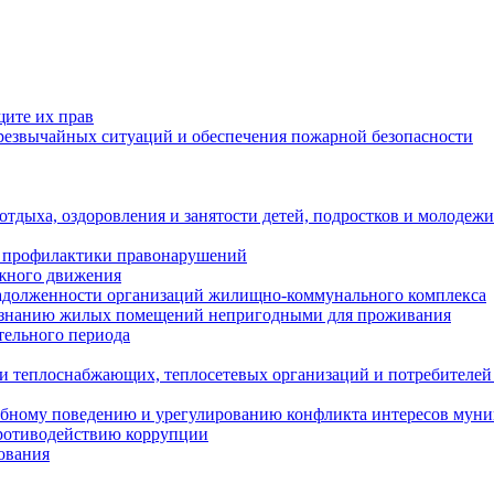
щите их прав
езвычайных ситуаций и обеспечения пожарной безопасности
тдыха, оздоровления и занятости детей, подростков и молодежи
 профилактики правонарушений
ожного движения
задолженности организаций жилищно-коммунального комплекса
ризнанию жилых помещений непригодными для проживания
тельного периода
и теплоснабжающих, теплосетевых организаций и потребителей
ебному поведению и урегулированию конфликта интересов мун
противодействию коррупции
ования