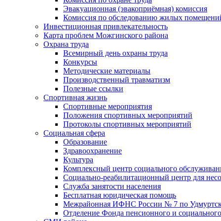
Эвакуационная (эвакоприёмная) комиссия
Комиссия по обследованию жилых помещени
Инвестиционная привлекательность
Карта проблем Можгинского района
Охрана труда
Всемирный день охраны труда
Конкурсы
Методические материалы
Производственный травматизм
Полезные ссылки
Спортивная жизнь
Спортивные мероприятия
Положения спортивных мероприятий
Протоколы спортивных мероприятий
Социальная сфера
Образование
Здравоохранение
Культура
Комплексный центр социального обслуживан
Социально-реабилитационный центр для нес
Служба занятости населения
Бесплатная юридическая помощь
Межрайонная ИФНС России № 7 по Удмуртск
Отделение Фонда пенсионного и социального