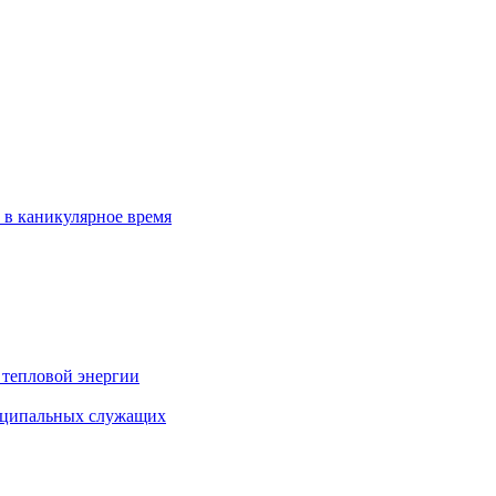
 в каникулярное время
 тепловой энергии
иципальных служащих