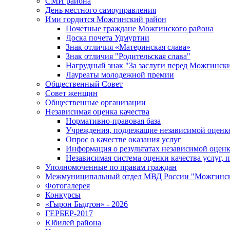
СМИ района
День местного самоуправления
Ими гордится Можгинский район
Почетные граждане Можгинского района
Доска почета Удмуртии
Знак отличия «Материнская слава»
Знак отличия "Родительская слава"
Нагрудный знак "За заслуги перед Можгинск
Лауреаты молодежной премии
Общественный Совет
Совет женщин
Общественные организации
Независимая оценка качества
Нормативно-правовая база
Учреждения, подлежащие независимой оценке
Опрос о качестве оказания услуг
Информация о результатах независимой оценк
Независимая система оценки качества услуг,
Уполномоченные по правам граждан
Межмуниципальный отдел МВД России "Можгинс
Фотогалерея
Конкурсы
«Гырон Быдтон» - 2026
ГЕРБЕР-2017
Юбилей района