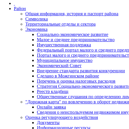
Район
Общая информация, история и паспорт района
Символика
Территориальные отделы и сектора
Экономика
Социально-экономическое развитие
Малое и среднее предпринимательство
Имущественная поддержка
Федеральный портал малого и среднего пред
Портал малого и среднего предпринимательс
Муниципальное имущество
Экономический Совет
Внедрение стандарта развития конкуренции
Сделано в Можгинском районе
Перечень и оценка налоговых расходов
Стратегия Социально-экономического развит
Реестр кладбищ
Общественные слушания по определению лими
"Дорожная карта" по вовлечению в оборот недвиж
Онлайн заявка
Сведения о неиспользуемом недвижимом иму
Оценка регулирующего воздействия
Документы
Информационные ресурсы