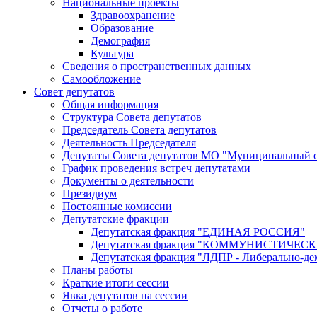
Национальные проекты
Здравоохранение
Образование
Демография
Культура
Сведения о пространственных данных
Самообложение
Совет депутатов
Общая информация
Структура Совета депутатов
Председатель Совета депутатов
Деятельность Председателя
Депутаты Совета депутатов МО "Муниципальный о
График проведения встреч депутатами
Документы о деятельности
Президиум
Постоянные комиссии
Депутатские фракции
Депутатская фракция "ЕДИНАЯ РОССИЯ"
Депутатская фракция "КОММУНИСТИЧЕ
Депутатская фракция "ЛДПР - Либерально-де
Планы работы
Краткие итоги сессии
Явка депутатов на сессии
Отчеты о работе