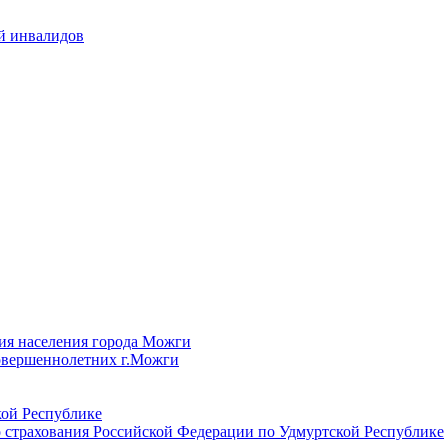
й инвалидов
ия населения города Можги
овершеннолетних г.Можги
ой Республике
 страхования Российской Федерации по Удмуртской Республике