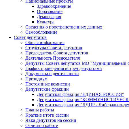
Национальные проекты
Здравоохранение
Образование
Демография
Культура
Сведения о пространственных данных
Самообложение
Совет депутатов
Общая информация
Структура Совета депутатов
Председатель Совета депутатов
Деятельность Председателя
Депутаты Совета депутатов МО "Муниципальный о
График проведения встреч депутатами
Документы о деятельности
Президиум
Постоянные комиссии
Депутатские фракции
Депутатская фракция "ЕДИНАЯ РОССИЯ"
Депутатская фракция "КОММУНИСТИЧЕ
Депутатская фракция "ЛДПР - Либерально-де
Планы работы
Краткие итоги сессии
Явка депутатов на сессии
Отчеты о работе