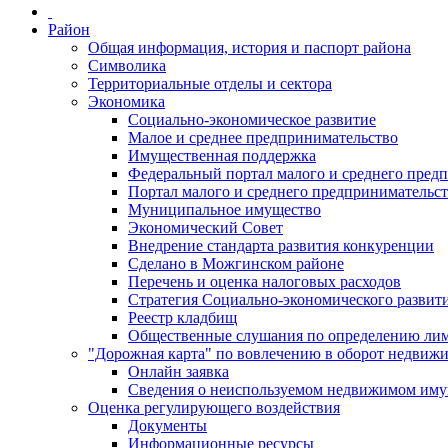
Район
Общая информация, история и паспорт района
Символика
Территориальные отделы и сектора
Экономика
Социально-экономическое развитие
Малое и среднее предпринимательство
Имущественная поддержка
Федеральный портал малого и среднего пред
Портал малого и среднего предпринимательс
Муниципальное имущество
Экономический Совет
Внедрение стандарта развития конкуренции
Сделано в Можгинском районе
Перечень и оценка налоговых расходов
Стратегия Социально-экономического развит
Реестр кладбищ
Общественные слушания по определению лими
"Дорожная карта" по вовлечению в оборот недвиж
Онлайн заявка
Сведения о неиспользуемом недвижимом иму
Оценка регулирующего воздействия
Документы
Информационные ресурсы