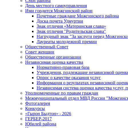
СМИ района
День местного самоуправления
Ими гордится Можгинский район
Почетные граждане Можгинского района
Доска почета Удмуртии
Знак отличия «Материнская слава»
Знак отличия "Родительская слава"
Нагрудный знак "За заслуги перед Можгинск
Лауреаты молодежной премии
Общественный Совет
Совет женщин
Общественные организации
Независимая оценка качества
Нормативно-правовая база
Учреждения, подлежащие независимой оценке
Опрос о качестве оказания услуг
Информация о результатах независимой оценк
Независимая система оценки качества услуг,
Уполномоченные по правам граждан
Межмуниципальный отдел МВД России "Можгинс
Фотогалерея
Конкурсы
«Гырон Быдтон» - 2026
ГЕРБЕР-2017
Юбилей района