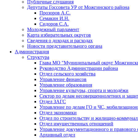
Публичные слушания
Депутаты Госсовета УР от Можгинского района
Прозоров А.С.
Семакин И.Н.
Сидоров С.А.
Молодежный парламент
Карта избирательных округов
Сведения о доходах и расходах
Новости представительного органа
Администрация
Структура
Глава МО "Муниципальный округ Можгински
Руководство Администрации района
Отдел сельского хозяйства
Управление финансов
Управление образования
Управление культуры, спорта и молодёжи
Сектор по делам несовершеннолетних и защит
Отдел ЗАГС
Управление по делам ГО и ЧС, мобилизацион
Отдел экономики
Отдел по строительству и жилищно-коммунал
Отдел имущественных отношений
Управление документационного и правового 
Архивный отдел