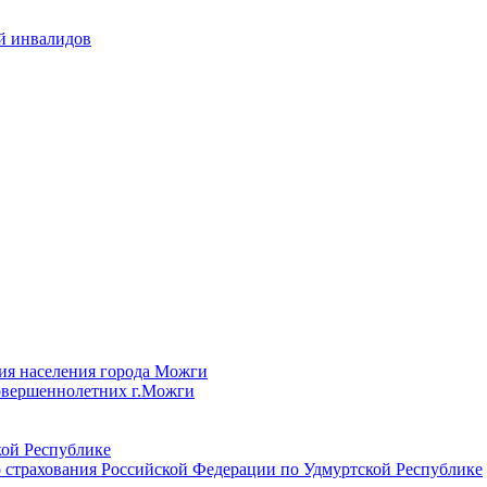
й инвалидов
ия населения города Можги
овершеннолетних г.Можги
ой Республике
 страхования Российской Федерации по Удмуртской Республике