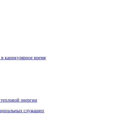
 в каникулярное время
 тепловой энергии
иципальных служащих