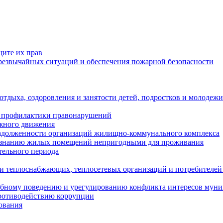
щите их прав
езвычайных ситуаций и обеспечения пожарной безопасности
тдыха, оздоровления и занятости детей, подростков и молодежи
 профилактики правонарушений
ожного движения
задолженности организаций жилищно-коммунального комплекса
ризнанию жилых помещений непригодными для проживания
тельного периода
и теплоснабжающих, теплосетевых организаций и потребителей
ебному поведению и урегулированию конфликта интересов мун
противодействию коррупции
ования