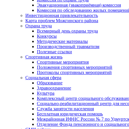
Эвакуационная (эвакоприёмная) комиссия
Комиссия по обследованию жилых помещени
Инвестиционная привлекательность
Карта проблем Можгинского района
Охрана труда
Всемирный день охраны труда
Конкурсы
Методические материалы
Производственный травматизм
Полезные ссылки
Спортивная жизнь
Спортивные мероприятия
Положения спортивных мероприятий
Протоколы спортивных мероприятий
Социальная сфера
Образование
Здравоохранение
Культура
Комплексный центр социального обслуживан
Социально-реабилитационный центр для нес
Служба занятости населения
Бесплатная юридическая помощь
Межрайонная ИФНС России № 7 по Удмуртск
Отделение Фонда пенсионного и социального