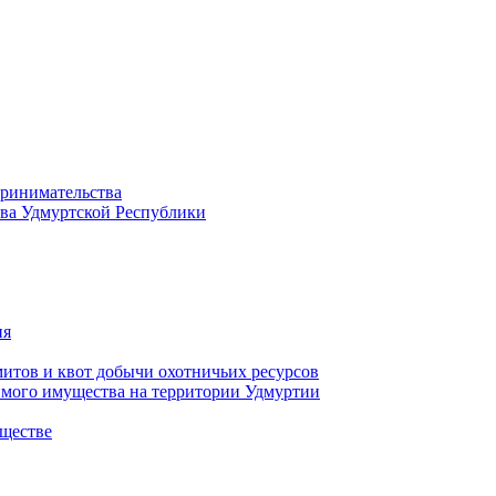
принимательства
тва Удмуртской Республики
ия
тов и квот добычи охотничьих ресурсов
имого имущества на территории Удмуртии
ществе