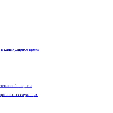
 в каникулярное время
 тепловой энергии
иципальных служащих