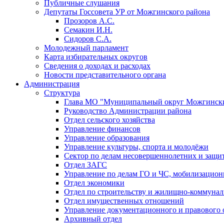
Публичные слушания
Депутаты Госсовета УР от Можгинского района
Прозоров А.С.
Семакин И.Н.
Сидоров С.А.
Молодежный парламент
Карта избирательных округов
Сведения о доходах и расходах
Новости представительного органа
Администрация
Структура
Глава МО "Муниципальный округ Можгински
Руководство Администрации района
Отдел сельского хозяйства
Управление финансов
Управление образования
Управление культуры, спорта и молодёжи
Сектор по делам несовершеннолетних и защит
Отдел ЗАГС
Управление по делам ГО и ЧС, мобилизацион
Отдел экономики
Отдел по строительству и жилищно-коммунал
Отдел имущественных отношений
Управление документационного и правового 
Архивный отдел