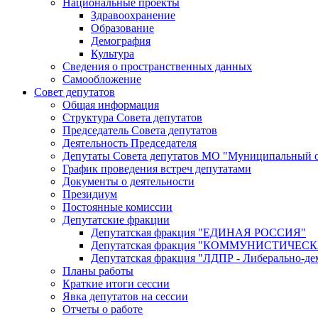
Национальные проекты
Здравоохранение
Образование
Демография
Культура
Сведения о пространственных данных
Самообложение
Совет депутатов
Общая информация
Структура Совета депутатов
Председатель Совета депутатов
Деятельность Председателя
Депутаты Совета депутатов МО "Муниципальный о
График проведения встреч депутатами
Документы о деятельности
Президиум
Постоянные комиссии
Депутатские фракции
Депутатская фракция "ЕДИНАЯ РОССИЯ"
Депутатская фракция "КОММУНИСТИЧЕ
Депутатская фракция "ЛДПР - Либерально-де
Планы работы
Краткие итоги сессии
Явка депутатов на сессии
Отчеты о работе