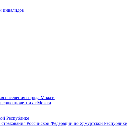
й инвалидов
ия населения города Можги
овершеннолетних г.Можги
ой Республике
 страхования Российской Федерации по Удмуртской Республике