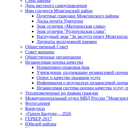
СМИ района
День местного самоуправления
Ими гордится Можгинский район
Почетные граждане Можгинского района
Доска почета Удмуртии
Знак отличия «Материнская слава»
Знак отличия "Родительская слава"
Нагрудный знак "За заслуги перед Можгинск
Лауреаты молодежной премии
Общественный Совет
Совет женщин
Общественные организации
Независимая оценка качества
Нормативно-правовая база
Учреждения, подлежащие независимой оценке
Опрос о качестве оказания услуг
Информация о результатах независимой оценк
Независимая система оценки качества услуг,
Уполномоченные по правам граждан
Межмуниципальный отдел МВД России "Можгинс
Фотогалерея
Конкурсы
«Гырон Быдтон» - 2026
ГЕРБЕР-2017
Юбилей района