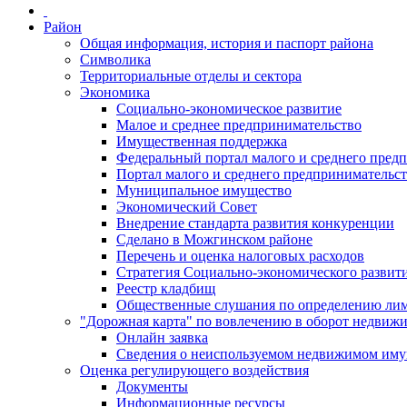
Район
Общая информация, история и паспорт района
Символика
Территориальные отделы и сектора
Экономика
Социально-экономическое развитие
Малое и среднее предпринимательство
Имущественная поддержка
Федеральный портал малого и среднего пред
Портал малого и среднего предпринимательс
Муниципальное имущество
Экономический Совет
Внедрение стандарта развития конкуренции
Сделано в Можгинском районе
Перечень и оценка налоговых расходов
Стратегия Социально-экономического развит
Реестр кладбищ
Общественные слушания по определению лими
"Дорожная карта" по вовлечению в оборот недвиж
Онлайн заявка
Сведения о неиспользуемом недвижимом иму
Оценка регулирующего воздействия
Документы
Информационные ресурсы