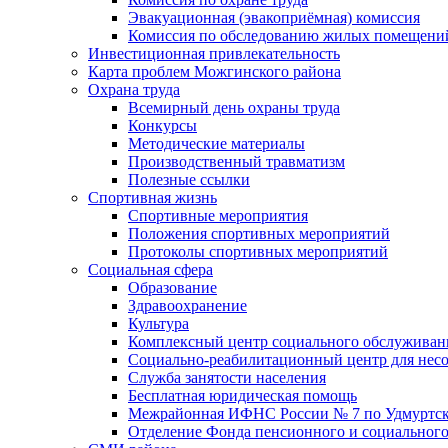
Эвакуационная (эвакоприёмная) комиссия
Комиссия по обследованию жилых помещени
Инвестиционная привлекательность
Карта проблем Можгинского района
Охрана труда
Всемирный день охраны труда
Конкурсы
Методические материалы
Производственный травматизм
Полезные ссылки
Спортивная жизнь
Спортивные мероприятия
Положения спортивных мероприятий
Протоколы спортивных мероприятий
Социальная сфера
Образование
Здравоохранение
Культура
Комплексный центр социального обслуживан
Социально-реабилитационный центр для нес
Служба занятости населения
Бесплатная юридическая помощь
Межрайонная ИФНС России № 7 по Удмуртск
Отделение Фонда пенсионного и социального