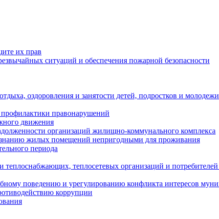
щите их прав
езвычайных ситуаций и обеспечения пожарной безопасности
тдыха, оздоровления и занятости детей, подростков и молодежи
 профилактики правонарушений
ожного движения
задолженности организаций жилищно-коммунального комплекса
ризнанию жилых помещений непригодными для проживания
тельного периода
и теплоснабжающих, теплосетевых организаций и потребителей
ебному поведению и урегулированию конфликта интересов мун
противодействию коррупции
ования