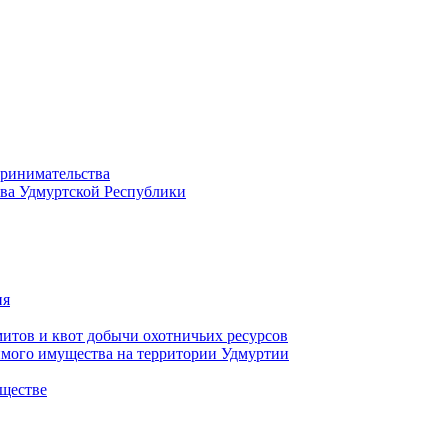
принимательства
тва Удмуртской Республики
ия
тов и квот добычи охотничьих ресурсов
имого имущества на территории Удмуртии
ществе