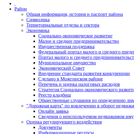
Район
Общая информация, история и паспорт района
Символика
Территориальные отделы и сектора
Экономика
Социально-экономическое развитие
Малое и среднее предпринимательство
Имущественная поддержка
Федеральный портал малого и среднего пред
Портал малого и среднего предпринимательс
Муниципальное имущество
Экономический Совет
Внедрение стандарта развития конкуренции
Сделано в Можгинском районе
Перечень и оценка налоговых расходов
Стратегия Социально-экономического развит
Реестр кладбищ
Общественные слушания по определению лими
"Дорожная карта" по вовлечению в оборот недвиж
Онлайн заявка
Сведения о неиспользуемом недвижимом иму
Оценка регулирующего воздействия
Документы
Информационные ресурсы