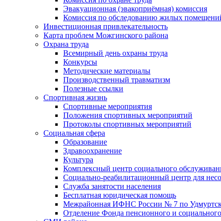
Эвакуационная (эвакоприёмная) комиссия
Комиссия по обследованию жилых помещени
Инвестиционная привлекательность
Карта проблем Можгинского района
Охрана труда
Всемирный день охраны труда
Конкурсы
Методические материалы
Производственный травматизм
Полезные ссылки
Спортивная жизнь
Спортивные мероприятия
Положения спортивных мероприятий
Протоколы спортивных мероприятий
Социальная сфера
Образование
Здравоохранение
Культура
Комплексный центр социального обслуживан
Социально-реабилитационный центр для нес
Служба занятости населения
Бесплатная юридическая помощь
Межрайонная ИФНС России № 7 по Удмуртск
Отделение Фонда пенсионного и социального