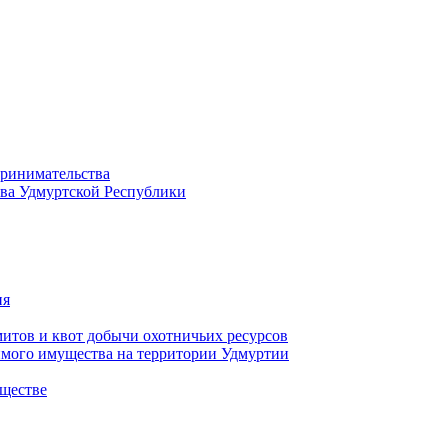
принимательства
тва Удмуртской Республики
ия
тов и квот добычи охотничьих ресурсов
имого имущества на территории Удмуртии
ществе