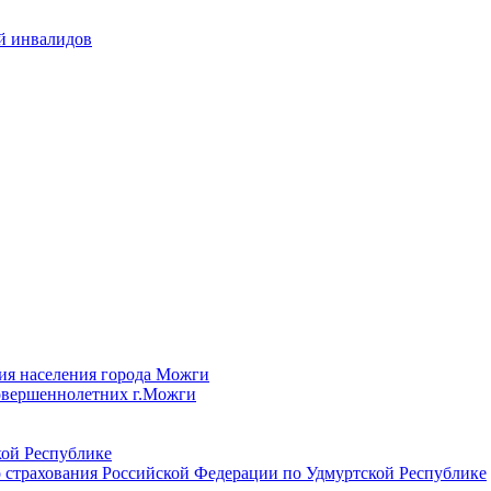
й инвалидов
ия населения города Можги
овершеннолетних г.Можги
ой Республике
 страхования Российской Федерации по Удмуртской Республике