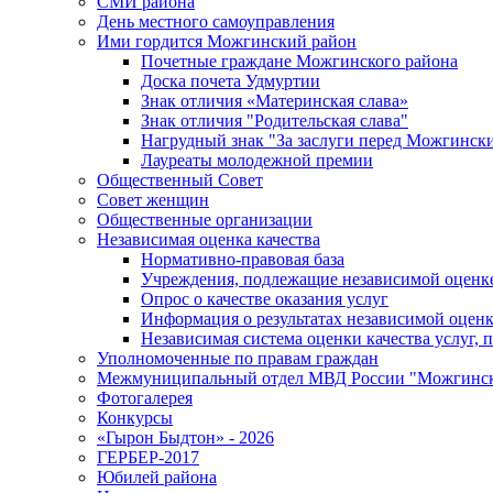
СМИ района
День местного самоуправления
Ими гордится Можгинский район
Почетные граждане Можгинского района
Доска почета Удмуртии
Знак отличия «Материнская слава»
Знак отличия "Родительская слава"
Нагрудный знак "За заслуги перед Можгинск
Лауреаты молодежной премии
Общественный Совет
Совет женщин
Общественные организации
Независимая оценка качества
Нормативно-правовая база
Учреждения, подлежащие независимой оценке
Опрос о качестве оказания услуг
Информация о результатах независимой оценк
Независимая система оценки качества услуг,
Уполномоченные по правам граждан
Межмуниципальный отдел МВД России "Можгинс
Фотогалерея
Конкурсы
«Гырон Быдтон» - 2026
ГЕРБЕР-2017
Юбилей района