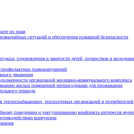
щите их прав
езвычайных ситуаций и обеспечения пожарной безопасности
тдыха, оздоровления и занятости детей, подростков и молодежи
 профилактики правонарушений
ожного движения
задолженности организаций жилищно-коммунального комплекса
ризнанию жилых помещений непригодными для проживания
тельного периода
и теплоснабжающих, теплосетевых организаций и потребителей
ебному поведению и урегулированию конфликта интересов мун
противодействию коррупции
ования