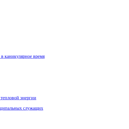
 в каникулярное время
 тепловой энергии
иципальных служащих