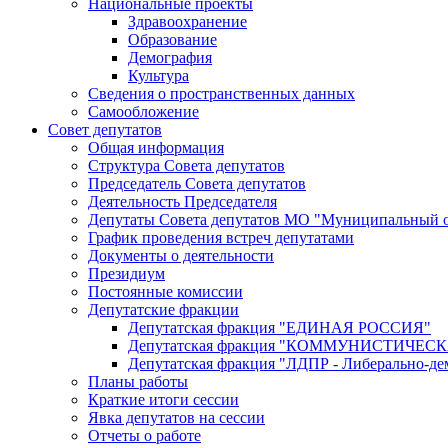
Национальные проекты
Здравоохранение
Образование
Демография
Культура
Сведения о пространственных данных
Самообложение
Совет депутатов
Общая информация
Структура Совета депутатов
Председатель Совета депутатов
Деятельность Председателя
Депутаты Совета депутатов МО "Муниципальный о
График проведения встреч депутатами
Документы о деятельности
Президиум
Постоянные комиссии
Депутатские фракции
Депутатская фракция "ЕДИНАЯ РОССИЯ"
Депутатская фракция "КОММУНИСТИЧЕ
Депутатская фракция "ЛДПР - Либерально-де
Планы работы
Краткие итоги сессии
Явка депутатов на сессии
Отчеты о работе