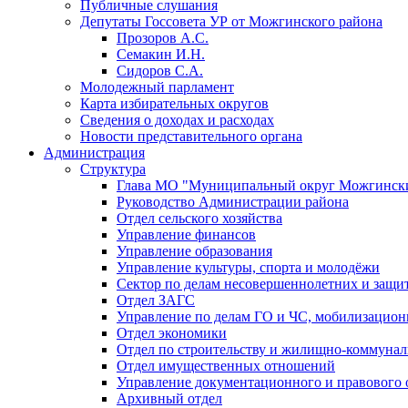
Публичные слушания
Депутаты Госсовета УР от Можгинского района
Прозоров А.С.
Семакин И.Н.
Сидоров С.А.
Молодежный парламент
Карта избирательных округов
Сведения о доходах и расходах
Новости представительного органа
Администрация
Структура
Глава МО "Муниципальный округ Можгински
Руководство Администрации района
Отдел сельского хозяйства
Управление финансов
Управление образования
Управление культуры, спорта и молодёжи
Сектор по делам несовершеннолетних и защит
Отдел ЗАГС
Управление по делам ГО и ЧС, мобилизацион
Отдел экономики
Отдел по строительству и жилищно-коммунал
Отдел имущественных отношений
Управление документационного и правового 
Архивный отдел