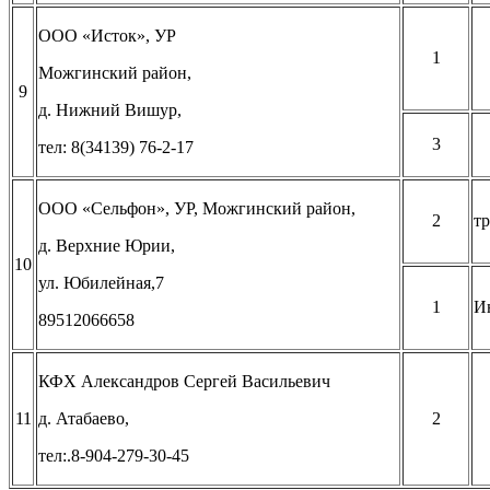
ООО «Исток», УР
1
Можгинский район,
9
д. Нижний Вишур,
3
тел: 8(34139) 76-2-17
ООО «Сельфон», УР, Можгинский район,
2
т
д. Верхние Юрии,
10
ул. Юбилейная,7
1
И
89512066658
КФХ Александров Сергей Васильевич
11
д. Атабаево,
2
тел:.8-904-279-30-45