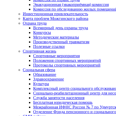
Эвакуационная (эвакоприёмная) комиссия
Комиссия по обследованию жилых помещени
Инвестиционная привлекательность
Карта проблем Можгинского района
Охрана труда
Всемирный день охраны труда
Конкурсы
Методические материалы
Производственный травматизм
Полезные ссылки
Спортивная жизнь
Спортивные мероприятия
Положения спортивных мероприятий
Протоколы спортивных мероприятий
Социальная сфера
Образование
Здравоохранение
Культура
Комплексный центр социального обслуживан
Социально-реабилитационный центр для нес
Служба занятости населения
Бесплатная юридическая помощь
Межрайонная ИФНС России № 7 по Удмуртск
Отделение Фонда пенсионного и социального