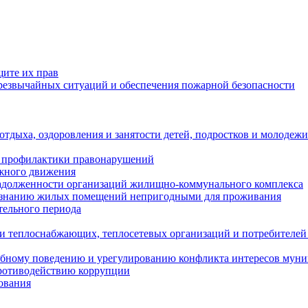
щите их прав
езвычайных ситуаций и обеспечения пожарной безопасности
тдыха, оздоровления и занятости детей, подростков и молодежи
 профилактики правонарушений
ожного движения
задолженности организаций жилищно-коммунального комплекса
ризнанию жилых помещений непригодными для проживания
тельного периода
и теплоснабжающих, теплосетевых организаций и потребителей
ебному поведению и урегулированию конфликта интересов мун
противодействию коррупции
ования