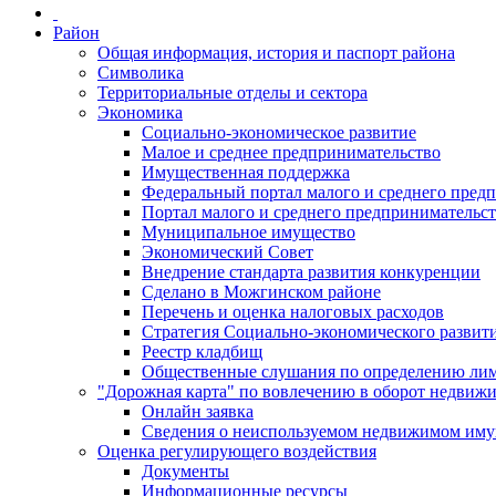
Район
Общая информация, история и паспорт района
Символика
Территориальные отделы и сектора
Экономика
Социально-экономическое развитие
Малое и среднее предпринимательство
Имущественная поддержка
Федеральный портал малого и среднего пред
Портал малого и среднего предпринимательс
Муниципальное имущество
Экономический Совет
Внедрение стандарта развития конкуренции
Сделано в Можгинском районе
Перечень и оценка налоговых расходов
Стратегия Социально-экономического развит
Реестр кладбищ
Общественные слушания по определению лими
"Дорожная карта" по вовлечению в оборот недвиж
Онлайн заявка
Сведения о неиспользуемом недвижимом иму
Оценка регулирующего воздействия
Документы
Информационные ресурсы