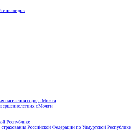
й инвалидов
ия населения города Можги
овершеннолетних г.Можги
ой Республике
 страхования Российской Федерации по Удмуртской Республике