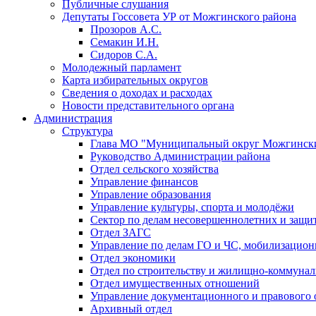
Публичные слушания
Депутаты Госсовета УР от Можгинского района
Прозоров А.С.
Семакин И.Н.
Сидоров С.А.
Молодежный парламент
Карта избирательных округов
Сведения о доходах и расходах
Новости представительного органа
Администрация
Структура
Глава МО "Муниципальный округ Можгински
Руководство Администрации района
Отдел сельского хозяйства
Управление финансов
Управление образования
Управление культуры, спорта и молодёжи
Сектор по делам несовершеннолетних и защит
Отдел ЗАГС
Управление по делам ГО и ЧС, мобилизацион
Отдел экономики
Отдел по строительству и жилищно-коммунал
Отдел имущественных отношений
Управление документационного и правового 
Архивный отдел