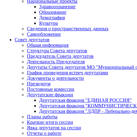
Национальные проекты
Здравоохранение
Образование
Демография
Культура
Сведения о пространственных данных
Самообложение
Совет депутатов
Общая информация
Структура Совета депутатов
Председатель Совета депутатов
Деятельность Председателя
Депутаты Совета депутатов МО "Муниципальный о
График проведения встреч депутатами
Документы о деятельности
Президиум
Постоянные комиссии
Депутатские фракции
Депутатская фракция "ЕДИНАЯ РОССИЯ"
Депутатская фракция "КОММУНИСТИЧЕ
Депутатская фракция "ЛДПР - Либерально-де
Планы работы
Краткие итоги сессии
Явка депутатов на сессии
Отчеты о работе