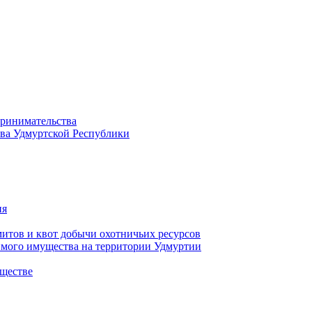
принимательства
тва Удмуртской Республики
ия
тов и квот добычи охотничьих ресурсов
имого имущества на территории Удмуртии
ществе