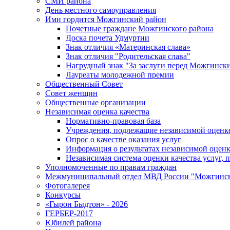
СМИ района
День местного самоуправления
Ими гордится Можгинский район
Почетные граждане Можгинского района
Доска почета Удмуртии
Знак отличия «Материнская слава»
Знак отличия "Родительская слава"
Нагрудный знак "За заслуги перед Можгинск
Лауреаты молодежной премии
Общественный Совет
Совет женщин
Общественные организации
Независимая оценка качества
Нормативно-правовая база
Учреждения, подлежащие независимой оценке
Опрос о качестве оказания услуг
Информация о результатах независимой оценк
Независимая система оценки качества услуг,
Уполномоченные по правам граждан
Межмуниципальный отдел МВД России "Можгинс
Фотогалерея
Конкурсы
«Гырон Быдтон» - 2026
ГЕРБЕР-2017
Юбилей района