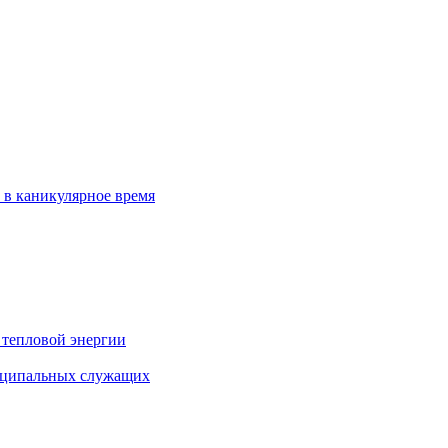
 в каникулярное время
 тепловой энергии
иципальных служащих