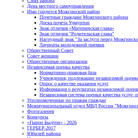
СМИ района
День местного самоуправления
Ими гордится Можгинский район
Почетные граждане Можгинского района
Доска почета Удмуртии
Знак отличия «Материнская слава»
Знак отличия "Родительская слава"
Нагрудный знак "За заслуги перед Можгинск
Лауреаты молодежной премии
Общественный Совет
Совет женщин
Общественные организации
Независимая оценка качества
Нормативно-правовая база
Учреждения, подлежащие независимой оценке
Опрос о качестве оказания услуг
Информация о результатах независимой оценк
Независимая система оценки качества услуг,
Уполномоченные по правам граждан
Межмуниципальный отдел МВД России "Можгинс
Фотогалерея
Конкурсы
«Гырон Быдтон» - 2026
ГЕРБЕР-2017
Юбилей района