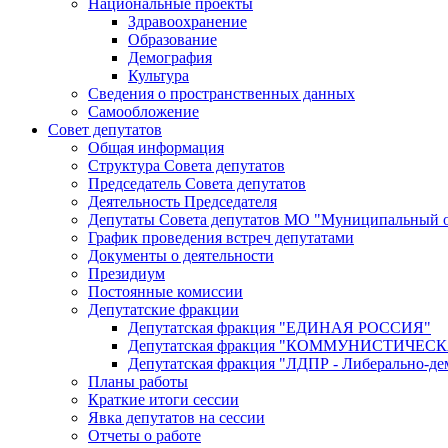
Национальные проекты
Здравоохранение
Образование
Демография
Культура
Сведения о пространственных данных
Самообложение
Совет депутатов
Общая информация
Структура Совета депутатов
Председатель Совета депутатов
Деятельность Председателя
Депутаты Совета депутатов МО "Муниципальный о
График проведения встреч депутатами
Документы о деятельности
Президиум
Постоянные комиссии
Депутатские фракции
Депутатская фракция "ЕДИНАЯ РОССИЯ"
Депутатская фракция "КОММУНИСТИЧЕ
Депутатская фракция "ЛДПР - Либерально-де
Планы работы
Краткие итоги сессии
Явка депутатов на сессии
Отчеты о работе