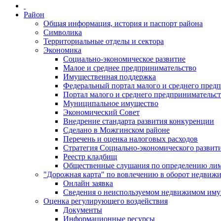
Район
Общая информация, история и паспорт района
Символика
Территориальные отделы и сектора
Экономика
Социально-экономическое развитие
Малое и среднее предпринимательство
Имущественная поддержка
Федеральный портал малого и среднего пред
Портал малого и среднего предпринимательс
Муниципальное имущество
Экономический Совет
Внедрение стандарта развития конкуренции
Сделано в Можгинском районе
Перечень и оценка налоговых расходов
Стратегия Социально-экономического развит
Реестр кладбищ
Общественные слушания по определению лими
"Дорожная карта" по вовлечению в оборот недвиж
Онлайн заявка
Сведения о неиспользуемом недвижимом иму
Оценка регулирующего воздействия
Документы
Информационные ресурсы