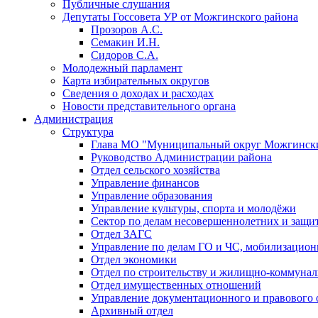
Публичные слушания
Депутаты Госсовета УР от Можгинского района
Прозоров А.С.
Семакин И.Н.
Сидоров С.А.
Молодежный парламент
Карта избирательных округов
Сведения о доходах и расходах
Новости представительного органа
Администрация
Структура
Глава МО "Муниципальный округ Можгински
Руководство Администрации района
Отдел сельского хозяйства
Управление финансов
Управление образования
Управление культуры, спорта и молодёжи
Сектор по делам несовершеннолетних и защит
Отдел ЗАГС
Управление по делам ГО и ЧС, мобилизацион
Отдел экономики
Отдел по строительству и жилищно-коммунал
Отдел имущественных отношений
Управление документационного и правового 
Архивный отдел