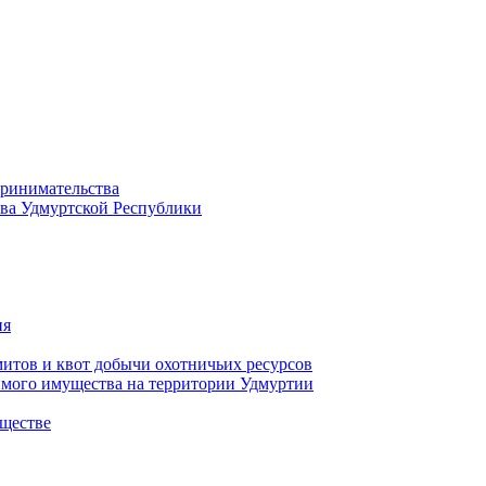
принимательства
тва Удмуртской Республики
ия
тов и квот добычи охотничьих ресурсов
имого имущества на территории Удмуртии
ществе