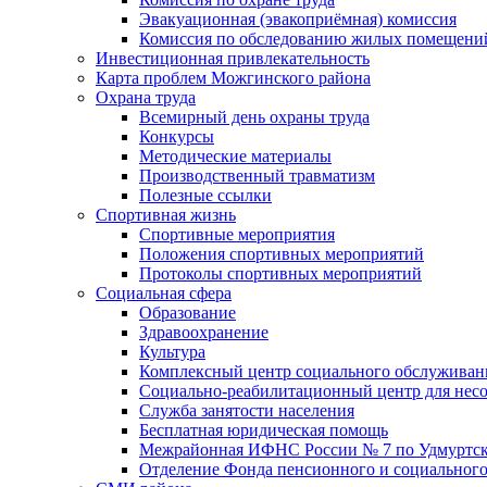
Эвакуационная (эвакоприёмная) комиссия
Комиссия по обследованию жилых помещени
Инвестиционная привлекательность
Карта проблем Можгинского района
Охрана труда
Всемирный день охраны труда
Конкурсы
Методические материалы
Производственный травматизм
Полезные ссылки
Спортивная жизнь
Спортивные мероприятия
Положения спортивных мероприятий
Протоколы спортивных мероприятий
Социальная сфера
Образование
Здравоохранение
Культура
Комплексный центр социального обслуживан
Социально-реабилитационный центр для нес
Служба занятости населения
Бесплатная юридическая помощь
Межрайонная ИФНС России № 7 по Удмуртск
Отделение Фонда пенсионного и социального