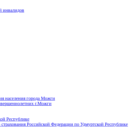
й инвалидов
ия населения города Можги
овершеннолетних г.Можги
ой Республике
 страхования Российской Федерации по Удмуртской Республике