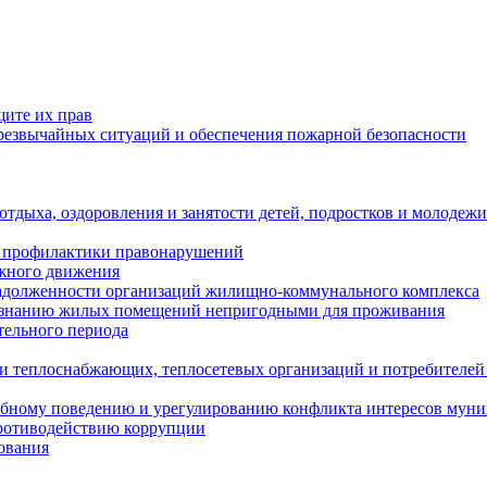
щите их прав
езвычайных ситуаций и обеспечения пожарной безопасности
тдыха, оздоровления и занятости детей, подростков и молодежи
 профилактики правонарушений
ожного движения
задолженности организаций жилищно-коммунального комплекса
ризнанию жилых помещений непригодными для проживания
тельного периода
и теплоснабжающих, теплосетевых организаций и потребителей
ебному поведению и урегулированию конфликта интересов мун
противодействию коррупции
ования