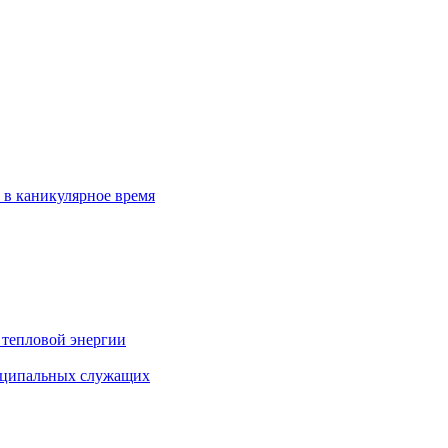
 в каникулярное время
 тепловой энергии
иципальных служащих