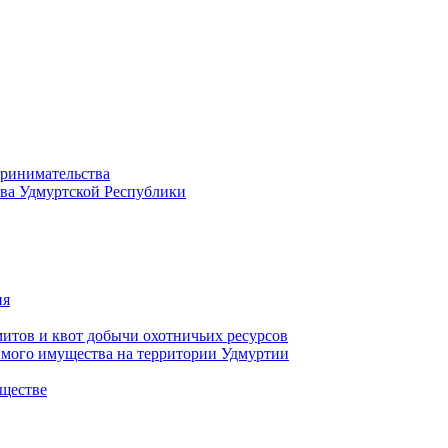
принимательства
тва Удмуртской Республики
ия
тов и квот добычи охотничьих ресурсов
имого имущества на территории Удмуртии
ществе