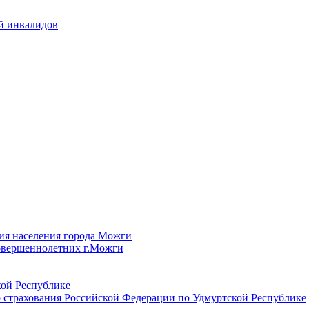
й инвалидов
ия населения города Можги
овершеннолетних г.Можги
ой Республике
 страхования Российской Федерации по Удмуртской Республике