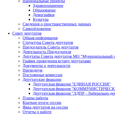
Национальные проекты
Здравоохранение
Образование
Демография
Культура
Сведения о пространственных данных
Самообложение
Совет депутатов
Общая информация
Структура Совета депутатов
Председатель Совета депутатов
Деятельность Председателя
Депутаты Совета депутатов МО "Муниципальный о
График проведения встреч депутатами
Документы о деятельности
Президиум
Постоянные комиссии
Депутатские фракции
Депутатская фракция "ЕДИНАЯ РОССИЯ"
Депутатская фракция "КОММУНИСТИЧЕ
Депутатская фракция "ЛДПР - Либерально-де
Планы работы
Краткие итоги сессии
Явка депутатов на сессии
Отчеты о работе