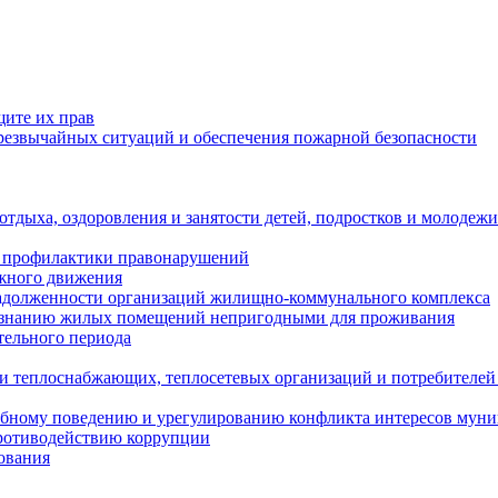
щите их прав
езвычайных ситуаций и обеспечения пожарной безопасности
тдыха, оздоровления и занятости детей, подростков и молодежи
 профилактики правонарушений
ожного движения
задолженности организаций жилищно-коммунального комплекса
ризнанию жилых помещений непригодными для проживания
тельного периода
и теплоснабжающих, теплосетевых организаций и потребителей
ебному поведению и урегулированию конфликта интересов мун
противодействию коррупции
ования