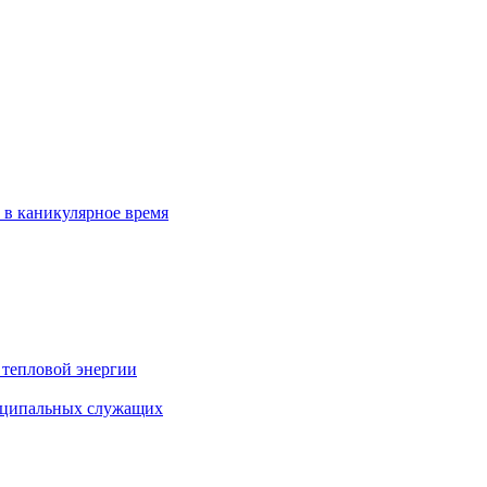
 в каникулярное время
 тепловой энергии
иципальных служащих