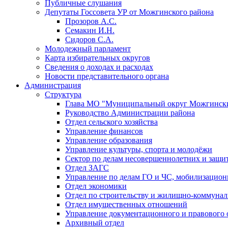
Публичные слушания
Депутаты Госсовета УР от Можгинского района
Прозоров А.С.
Семакин И.Н.
Сидоров С.А.
Молодежный парламент
Карта избирательных округов
Сведения о доходах и расходах
Новости представительного органа
Администрация
Структура
Глава МО "Муниципальный округ Можгински
Руководство Администрации района
Отдел сельского хозяйства
Управление финансов
Управление образования
Управление культуры, спорта и молодёжи
Сектор по делам несовершеннолетних и защит
Отдел ЗАГС
Управление по делам ГО и ЧС, мобилизацион
Отдел экономики
Отдел по строительству и жилищно-коммунал
Отдел имущественных отношений
Управление документационного и правового 
Архивный отдел