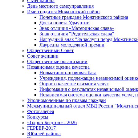
СМИ района
День местного самоуправления
Ими гордится Можгинский район
Почетные граждане Можгинского района
Доска почета Удмуртии
Знак отличия «Материнская слава»
Знак отличия "Родительская слава"
Нагрудный знак "За заслуги перед Можгинск
Лауреаты молодежной премии
Общественный Совет
Совет женщин
Общественные организации
Независимая оценка качества
Нормативно-правовая база
Учреждения, подлежащие независимой оценке
Опрос о качестве оказания услуг
Информация о результатах независимой оценк
Независимая система оценки качества услуг,
Уполномоченные по правам граждан
Межмуниципальный отдел МВД России "Можгинс
Фотогалерея
Конкурсы
«Гырон Быдтон» - 2026
ГЕРБЕР-2017
Юбилей района