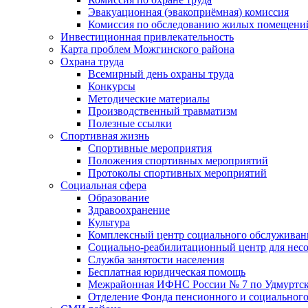
Эвакуационная (эвакоприёмная) комиссия
Комиссия по обследованию жилых помещени
Инвестиционная привлекательность
Карта проблем Можгинского района
Охрана труда
Всемирный день охраны труда
Конкурсы
Методические материалы
Производственный травматизм
Полезные ссылки
Спортивная жизнь
Спортивные мероприятия
Положения спортивных мероприятий
Протоколы спортивных мероприятий
Социальная сфера
Образование
Здравоохранение
Культура
Комплексный центр социального обслуживан
Социально-реабилитационный центр для нес
Служба занятости населения
Бесплатная юридическая помощь
Межрайонная ИФНС России № 7 по Удмуртск
Отделение Фонда пенсионного и социального