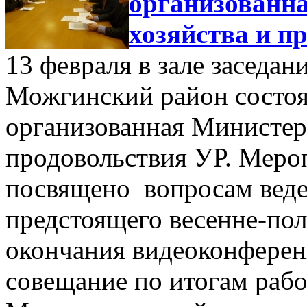
организованна
хозяйства и п
13 февраля в зале засед
Можгинский район состоя
организованная Министерс
продовольствия УР. Меро
посвящено вопросам веде
предстоящего весенне-пол
окончания видеоконферен
совещание по итогам раб