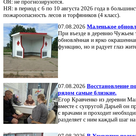
ОЯ: не прогнозируются.
НЯ: в период с 6 по 10 августа 2026 года в большин
пожароопасность лесов и торфяников (4 класс).
07.08.2026
Маленькое обновл
При въезде в деревню Чужьем 
обновлённая и ярко окрашенна
функцию, но и радует глаз жите
07.08.2026
Восстановление по
рядом самые близкие.
Егор Кравченко из деревни Мал
вместе с супругой Дарьей он п
с врачами и проходит необход
разделяет с ним каждый шаг на
07.08.2026
В Удмуртии подгот