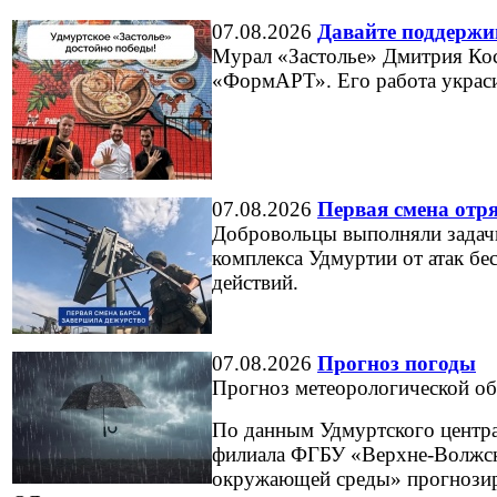
07.08.2026
Давайте поддержи
Мурал «Застолье» Дмитрия Кос
«ФормАРТ». Его работа украси
07.08.2026
Первая смена отр
Добровольцы выполняли задачи
комплекса Удмуртии от атак бе
действий.
07.08.2026
Прогноз погоды
Прогноз метеорологической об
По данным Удмуртского центр
филиала ФГБУ «Верхне-Волжск
окружающей среды» прогнозир