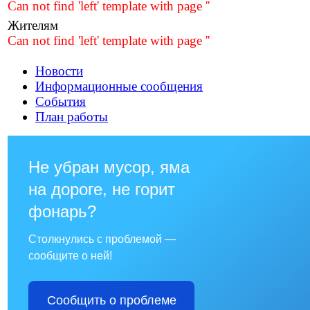
Can not find 'left' template with page ''
Жителям
Can not find 'left' template with page ''
Новости
Информационные сообщения
События
План работы
Не убран мусор, яма
на дороге, не горит
фонарь?
Столкнулись с проблемой —
сообщите о ней!
Сообщить о проблеме