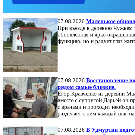
07.08.2026
Маленькое обновл
При въезде в деревню Чужьем 
обновлённая и ярко окрашенна
функцию, но и радует глаз жите
07.08.2026
Восстановление по
рядом самые близкие.
Егор Кравченко из деревни Мал
вместе с супругой Дарьей он п
с врачами и проходит необход
разделяет с ним каждый шаг на
07.08.2026
В Удмуртии подгот